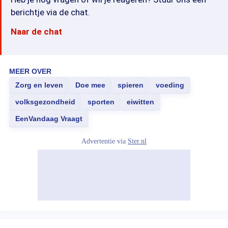
berichtje via de chat.
Naar de chat
MEER OVER
Zorg en leven
Doe mee
spieren
voeding
volksgezondheid
sporten
eiwitten
EenVandaag Vraagt
Advertentie via
Ster.nl