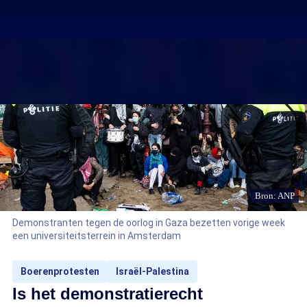
Bron: ANP
Demonstranten tegen de oorlog in Gaza bezetten vorige week
een universiteitsterrein in Amsterdam
Boerenprotesten
Israël-Palestina
Is het demonstratierecht