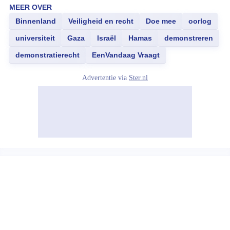
MEER OVER
Binnenland
Veiligheid en recht
Doe mee
oorlog
universiteit
Gaza
Israël
Hamas
demonstreren
demonstratierecht
EenVandaag Vraagt
Advertentie via
Ster.nl