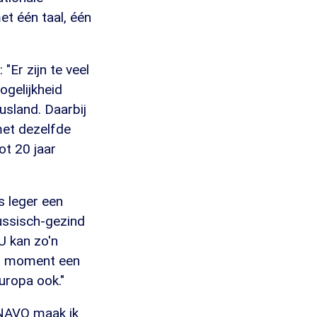
et één taal, één
 "Er zijn te veel
gelijkheid
usland. Daarbij
met dezelfde
ot 20 jaar
s leger een
Russisch-gezind
U kan zo'n
dit moment een
uropa ook."
 NAVO maak ik