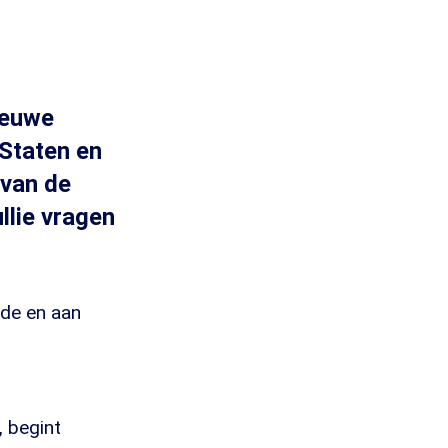
ieuwe
 Staten en
 van de
llie vragen
nde en aan
, begint