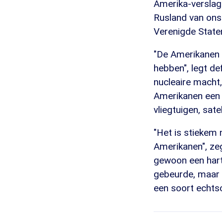
Amerika-verslagg
Rusland van ons
Verenigde Staten
"De Amerikanen h
hebben", legt def
nucleaire macht
Amerikanen een 
vliegtuigen, sat
"Het is stiekem 
Amerikanen", ze
gewoon een harts
gebeurde, maar w
een soort echtsc