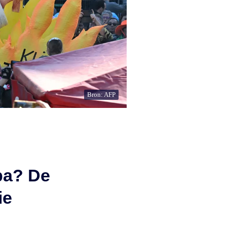
Bron: AFP
pa? De
ie