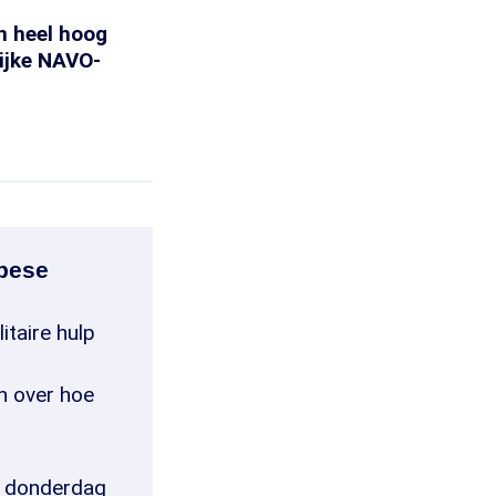
n heel hoog
ijke NAVO-
opese
taire hulp
n over hoe
t donderdag