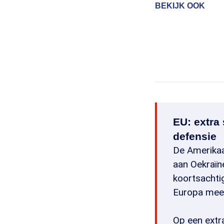
BEKIJK OOK
EU: extra
defensie
De Amerikaa
aan Oekraïn
koortsachti
Europa meer
Op een extr