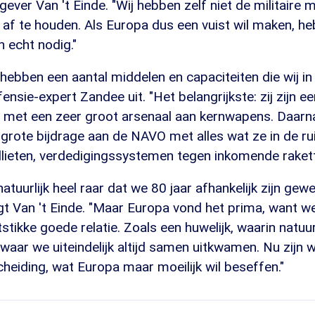
ever Van 't Einde. "Wij hebben zelf niet de militaire
 af te houden. Als Europa dus een vuist wil maken, h
 echt nodig."
ebben een aantal middelen en capaciteiten die wij in
ensie-expert Zandee uit. "Het belangrijkste: zij zijn e
, met een zeer groot arsenaal aan kernwapens. Daarn
grote bijdrage aan de NAVO met alles wat ze in de r
ellieten, verdedigingssystemen tegen inkomende rakett
natuurlijk heel raar dat we 80 jaar afhankelijk zijn gew
gt Van 't Einde. "Maar Europa vond het prima, want 
tikke goede relatie. Zoals een huwelijk, waarin natuur
aar we uiteindelijk altijd samen uitkwamen. Nu zijn w
heiding, wat Europa maar moeilijk wil beseffen."