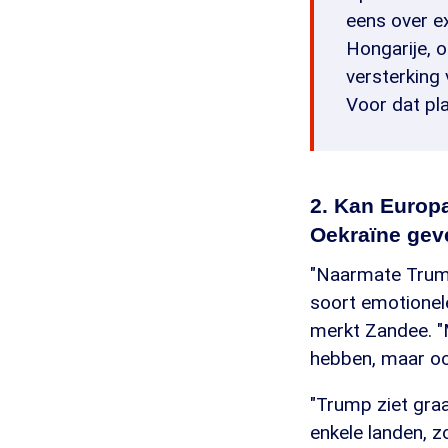
eens over e
Hongarije, 
versterking
Voor dat pl
2. Kan Europ
Oekraïne geve
"Naarmate Trump 
soort emotionele
merkt Zandee. "M
hebben, maar oo
"Trump ziet graa
enkele landen, z