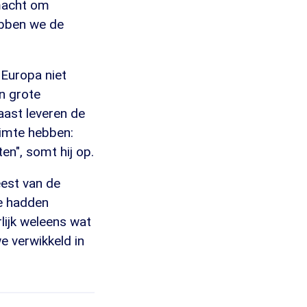
 macht om
ebben we de
 Europa niet
en grote
aast leveren de
uimte hebben:
en", somt hij op.
eest van de
we hadden
lijk weleens wat
e verwikkeld in