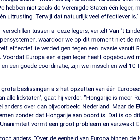
We hebben niet zoals de Verenigde Staten één leger, m
itrusting. Terwijl dat natuurlijk veel effectiever is."
 verschillen tussen al deze legers, vertelt Van 't Einde:
apensystemen, waardoor we op dit moment niet de mo
f effectief te verdedigen tegen een invasie vanuit R
e. Voordat Europa een eigen leger heeft opgebouwd 
n een goede coördinatie, zijn we misschien wel 10 t
 grote beslissingen als het opzetten van één Europee
n alle lidstaten", gaat hij verder. "Hongarije is meer 
el anders over dan bijvoorbeeld Nederland. Maar de E
 nemen zonder dat Hongarije aan boord is. Dat is op 
. Unanimiteit vormt een groot probleem en verzwakt E
 toch anders. "Over de eenheid van Europa binnen de