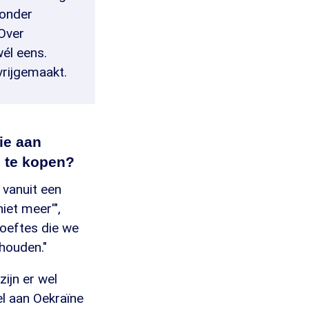
zonder
Over
él eens.
vrijgemaakt.
ie aan
n te kopen?
 vanuit een
iet meer'",
hoeftes die we
houden."
ijn er wel
el aan Oekraïne