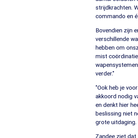
strijdkrachten. 
commando en één u
Bovendien zijn er
verschillende w
hebben om onszel
mist coördinati
wapensystemen e
verder."
"Ook heb je voor
akkoord nodig va
en denkt hier he
beslissing niet
grote uitdaging
Zandee ziet dat