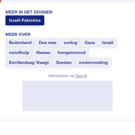
MEER IN HET DOSSIER
Israël-Palestina
MEER OVER
Buitenland
Doe mee
oorlog
Gaza
Israël
noodhulp
Hamas
hongersnood
EenVandaag Vraagt
Soedan
ondervoeding
Advertentie via
Ster.nl