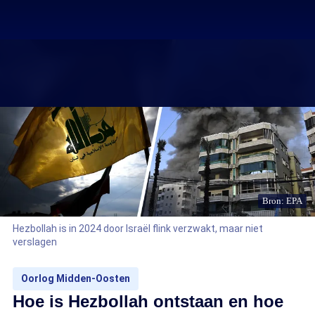
Bron: EPA
Hezbollah is in 2024 door Israël flink verzwakt, maar niet
verslagen
Oorlog Midden-Oosten
Hoe is Hezbollah ontstaan en hoe