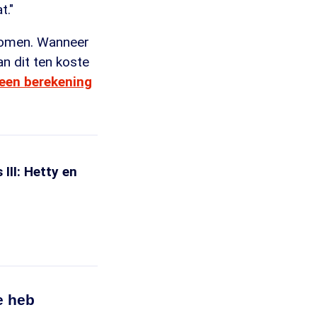
t."
inkomen. Wanneer
 dit ten koste
een berekening
III: Hetty en
e heb