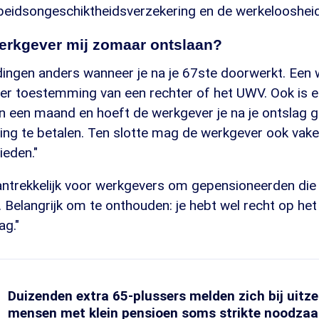
rbeidsongeschiktheidsverzekering en de werkelooshei
werkgever mij zomaar ontslaan?
t dingen anders wanneer je na je 67ste doorwerkt. Ee
der toestemming van een rechter of het UWV. Ook is e
n een maand en hoeft de werkgever je na je ontslag 
ing te betalen. Ten slotte mag de werkgever ook vaker 
ieden."
antrekkelijk voor werkgevers om gepensioneerden die 
. Belangrijk om te onthouden: je hebt wel recht op h
ag."
Duizenden extra 65-plussers melden zich bij uitz
mensen met klein pensioen soms strikte noodzaa