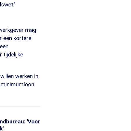
dswet."
n werkgever mag
r een kortere
geen
tijdelijke
willen werken in
et minimumloon
endbureau: 'Voor
k'