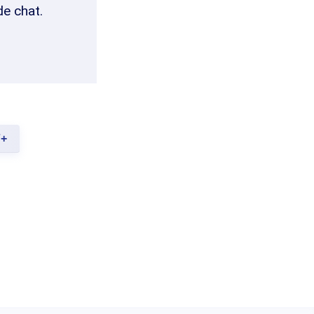
de chat.
7+