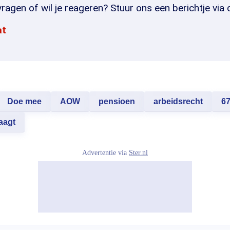
ragen of wil je reageren? Stuur ons een berichtje via 
at
Doe mee
AOW
pensioen
arbeidsrecht
6
aagt
Advertentie via
Ster.nl