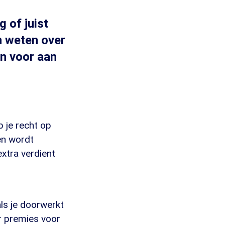
 of juist
n weten over
n voor aan
?
b je recht op
en wordt
xtra verdient
ls je doorwerkt
r premies voor