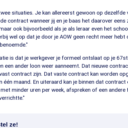
jk twee situaties. Je kan allereerst gewoon op dezelfd
e contract wanneer jij en je baas het daarover eens z
, maar ook bijvoorbeeld als je als leraar even het school
rbij wel op dat je door je AOW geen recht meer hebt op
 benoemde."
atie is dat je werkgever je formeel ontslaat op je 67st
n een ander loon weer aanneemt. Dat nieuwe contract 
 vast contract zijn. Dat vaste contract kan worden o
n één maand. En uiteraard kan je binnen dat contract
met minder uren per week, afspreken of een andere f
verrichtte."
tel ze!