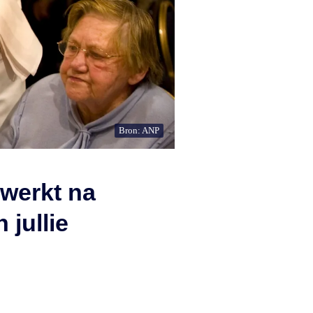
Bron: ANP
rwerkt na
 jullie