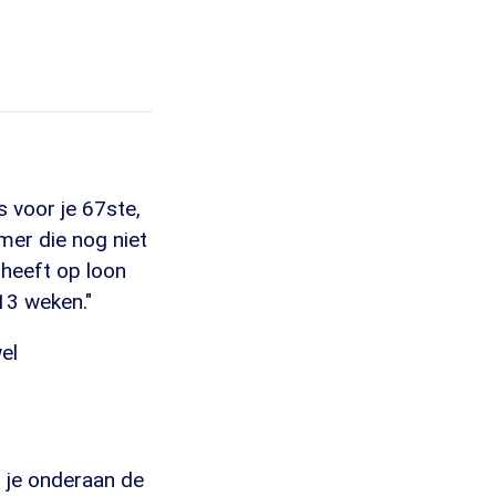
s voor je 67ste,
er die nog niet
 heeft op loon
13 weken."
el
t je onderaan de