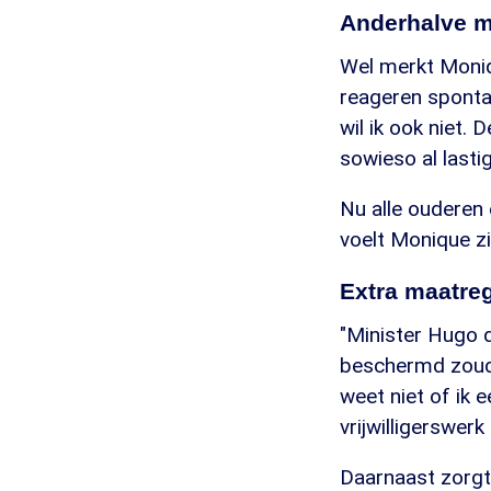
Anderhalve m
Wel merkt Moniq
reageren spontaa
wil ik ook niet.
sowieso al lasti
Nu alle ouderen
voelt Monique zic
Extra maatre
"Minister Hugo 
beschermd zouden
weet niet of ik e
vrijwilligerswer
Daarnaast zorgt