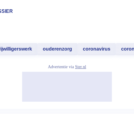
SSIER
rijwilligerswerk
ouderenzorg
coronavirus
coro
Advertentie via
Ster.nl