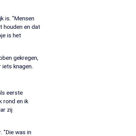
k is. "Mensen
et houden en dat
je is het
ebben gekregen,
r iets knagen.
ls eerste
k rond en ik
ar zij
 "Die was in