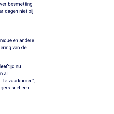
over besmetting.
r dagen niet bij
onique en andere
dering van de
leeftijd nu
n al
in te voorkomen",
igers snel een