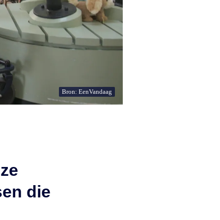
Bron: EenVandaag
 ze
sen die