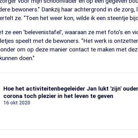
zorger voor mijn schoonvader en op een gegeven bou
re bewoners." Dankzij haar achtergrond in de zorg, l
rtelt ze. "Toen het weer kon, wilde ik een steentje bij
 ze een 'belevenistafel', waaraan ze met foto's en vi
lletjes speelt met de bewoners. "Het werk is ontzette
ijzonder om op deze manier contact te maken met de
 kunnen doen."
Hoe het activiteitenbegeleider Jan lukt 'zijn' oud
corona toch plezier in het leven te geven
16 okt 2020