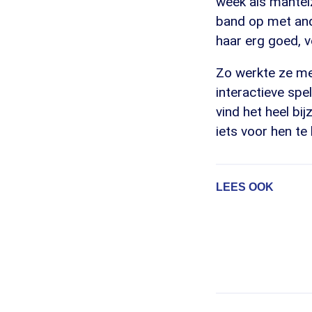
week als mantel
band op met ande
haar erg goed, ve
Zo werkte ze met
interactieve spe
vind het heel b
iets voor hen te
LEES OOK