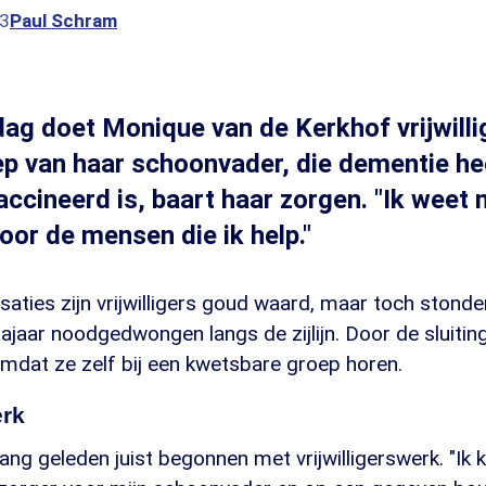
53
Paul Schram
ag doet Monique van de Kerkhof vrijwill
 van haar schoonvader, die dementie hee
ccineerd is, baart haar zorgen. "Ik weet n
oor de mensen die ik help."
aties zijn vrijwilligers goud waard, maar toch stonde
jaar noodgedwongen langs de zijlijn. Door de sluitin
 omdat ze zelf bij een kwetsbare groep horen.
rk
lang geleden juist begonnen met vrijwilligerswerk. "Ik 