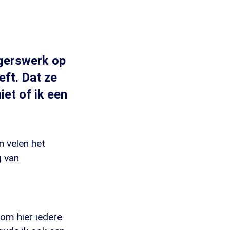
igerswerk op
ft. Dat ze
iet of ik een
n velen het
g van
kom hier iedere