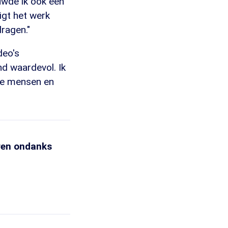
wde ik ook een
igt het werk
dragen."
deo's
nd waardevol. Ik
ze mensen en
eren ondanks