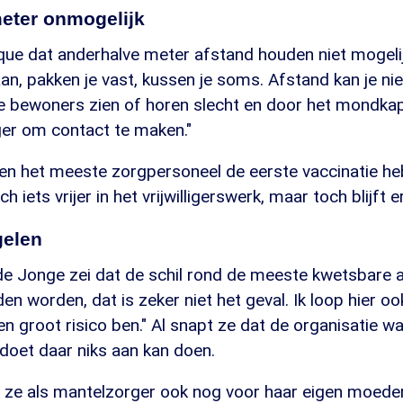
eter onmogelijk
ue dat anderhalve meter afstand houden niet mogelij
n, pakken je vast, kussen je soms. Afstand kan je ni
 De bewoners zien of horen slecht en door het mondkap
ger om contact te maken."
 en het meeste zorgpersoneel de eerste vaccinatie h
h iets vrijer in het vrijwilligerswerk, maar toch blijft e
gelen
de Jonge zei dat de schil rond de meeste kwetsbare a
 worden, dat is zeker niet het geval. Ik loop hier oo
en groot risico ben." Al snapt ze dat de organisatie wa
k doet daar niks aan kan doen.
 ze als mantelzorger ook nog voor haar eigen moeder.