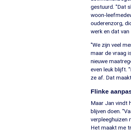
gestuurd. "Dat sl
woon-leefmedewe
ouderenzorg, dic
werk en dat van z
"We zijn veel me
maar de vraag is
nieuwe maatregel
even leuk blijft.
ze af. Dat maak
Flinke aanpa
Maar Jan vindt h
blijven doen. "
verpleeghuizen n
Het maakt me tro