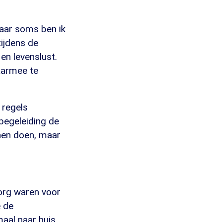
Maar soms ben ik
ijdens de
en levenslust.
aarmee te
 regels
begeleiding de
nen doen, maar
 Zorg waren voor
e de
maal naar huis