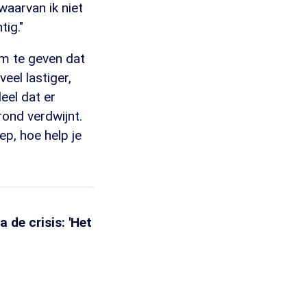
waarvan ik niet
tig."
rm te geven dat
eel lastiger,
eel dat er
rond verdwijnt.
ep, hoe help je
 de crisis: 'Het