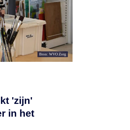
Bron: WVO Zorg
t 'zijn'
r in het