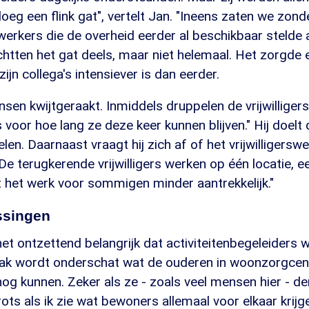
oeg een flink gat", vertelt Jan. "Ineens zaten we zonde
rkers die de overheid eerder al beschikbaar stelde 
htten het gat deels, maar niet helemaal. Het zorgde 
ijn collega's intensiever is dan eerder.
nsen kwijtgeraakt. Inmiddels druppelen de vrijwilliger
 voor hoe lang ze deze keer kunnen blijven." Hij doel
en. Daarnaast vraagt hij zich af of het vrijwilligersw
 "De terugkerende vrijwilligers werken op één locatie, 
t het werk voor sommigen minder aantrekkelijk."
ssingen
et ontzettend belangrijk dat activiteitenbegeleiders 
Vaak wordt onderschat wat de ouderen in woonzorgcen
og kunnen. Zeker als ze - zoals veel mensen hier - d
ts als ik zie wat bewoners allemaal voor elkaar krijg