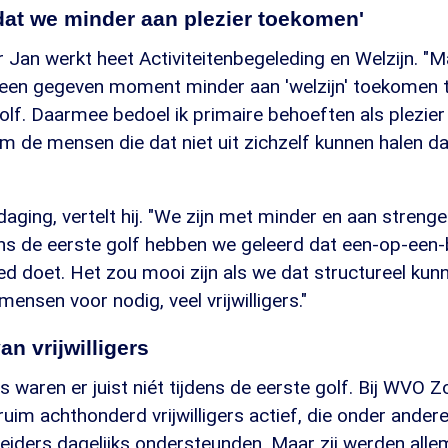
dat we minder aan plezier toekomen'
 Jan werkt heet Activiteitenbegeleding en Welzijn. "
een gegeven moment minder aan 'welzijn' toekomen t
f. Daarmee bedoel ik primaire behoeften als plezier 
m de mensen die dat niet uit zichzelf kunnen halen d
tdaging, vertelt hij. "We zijn met minder en aan strenge
ns de eerste golf hebben we geleerd dat een-op-een-
d doet. Het zou mooi zijn als we dat structureel kun
mensen voor nodig, veel vrijwilligers."
an vrijwilligers
ers waren er juist niét tijdens de eerste golf. Bij WVO
ruim achthonderd vrijwilligers actief, die onder ander
leiders dagelijks ondersteunden. Maar zij werden alle