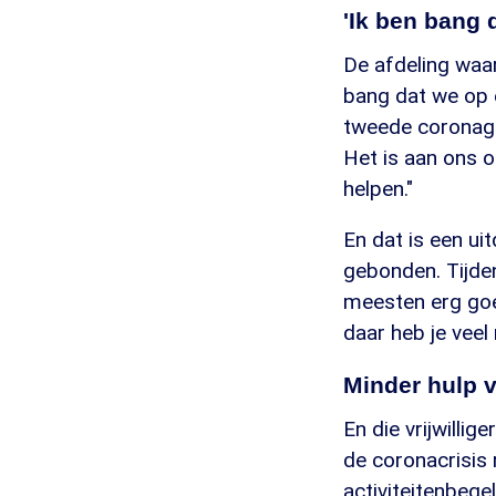
'Ik ben bang 
De afdeling waar
bang dat we op 
tweede coronagol
Het is aan ons o
helpen."
En dat is een ui
gebonden. Tijde
meesten erg goe
daar heb je veel 
Minder hulp v
En die vrijwillig
de coronacrisis 
activiteitenbege