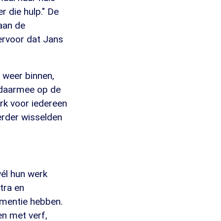
r die hulp." De
aan de
ervoor dat Jans
s weer binnen,
t daarmee op de
erk voor iedereen
eerder wisselden
wél hun werk
tra en
ementie hebben.
en met verf,