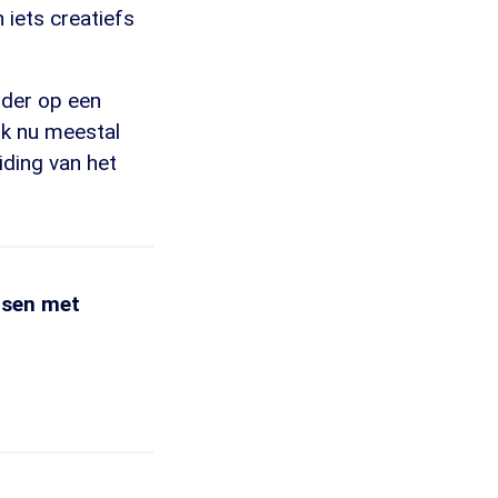
 iets creatiefs
rder op een
erk nu meestal
ding van het
nsen met