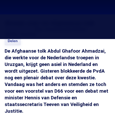
Woede over lot Afghaanse tolk
25 sep 2014, 18:25
Bart Hettema
Joost Blokzijl
Remko Theulings
Delen
De Afghaanse tolk Abdul Ghafoor Ahmadzai,
die werkte voor de Nederlandse troepen in
Uruzgan, krijgt geen asiel in Nederland en
wordt uitgezet. Gisteren blokkeerde de PvdA
nog een plenair debat over deze kwestie.
Vandaag was het anders en stemden ze toch
voor een voorstel van D66 voor een debat met
minister Hennis van Defensie en
staatssecretaris Teeven van Veiligheid en
Justitie.