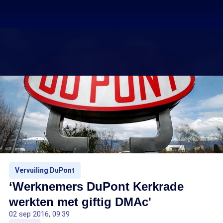
Vervuiling DuPont
‘Werknemers DuPont Kerkrade
werkten met giftig DMAc'
02 sep 2016, 09:39