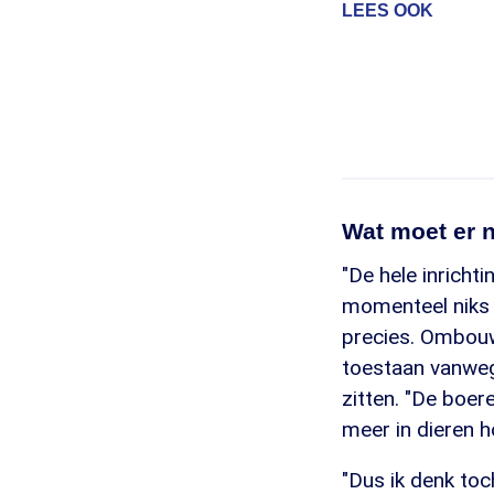
LEES OOK
Wat moet er 
"De hele inricht
momenteel niks m
precies. Ombouwe
toestaan vanweg
zitten. "De boer
meer in dieren h
"Dus ik denk to