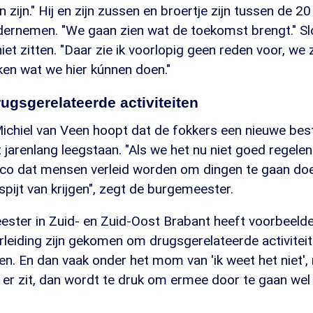
zijn." Hij en zijn zussen en broertje zijn tussen de 20
ndernemen. "We gaan zien wat de toekomst brengt." S
niet zitten. "Daar zie ik voorlopig geen reden voor, we 
ken wat we hier kúnnen doen."
ugsgerelateerde activiteiten
chiel van Veen hoopt dat de fokkers een nieuwe be
t jarenlang leegstaan. "Als we het nu niet goed regelen
sico dat mensen verleid worden om dingen te gaan doe
spijt van krijgen", zegt de burgemeester.
ester in Zuid- en Zuid-Oost Brabant heeft voorbeel
erleiding zijn gekomen om drugsgerelateerde activitei
aten. En dan vaak onder het mom van 'ik weet het niet'
r zit, dan wordt te druk om ermee door te gaan wel h