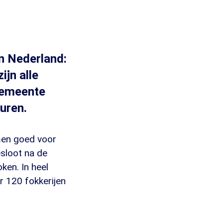
n Nederland:
ijn alle
gemeente
uren.
men goed voor
esloot na de
ken. In heel
 120 fokkerijen