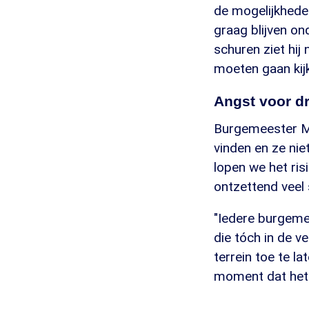
de mogelijkheden 
graag blijven o
schuren ziet hij 
moeten gaan kij
Angst voor dr
Burgemeester Mi
vinden en ze nie
lopen we het ri
ontzettend veel 
"Iedere burgeme
die tóch in de v
terrein toe te l
moment dat het e