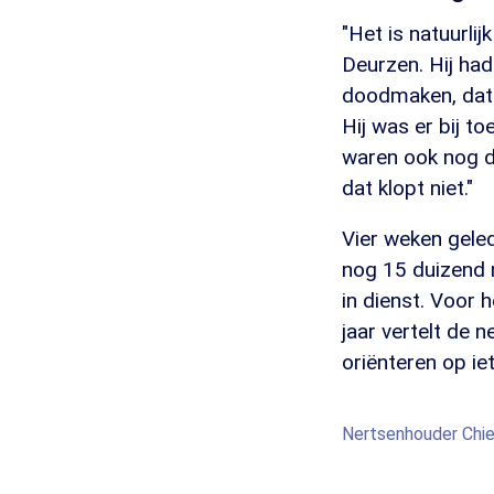
"Het is natuurlij
Deurzen. Hij had
doodmaken, dat 
Hij was er bij t
waren ook nog de
dat klopt niet."
Vier weken gele
nog 15 duizend n
in dienst. Voor 
jaar vertelt de 
oriënteren op ie
Nertsenhouder Chiel