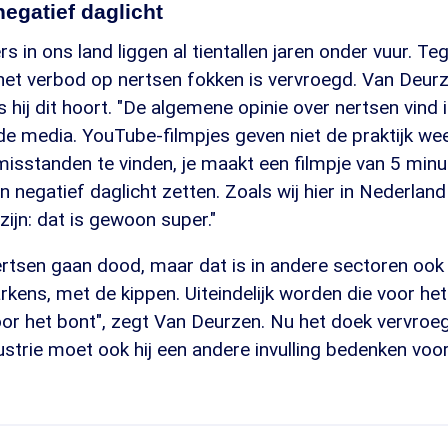
negatief daglicht
s in ons land liggen al tientallen jaren onder vuur. Te
 het verbod op nertsen fokken is vervroegd. Van Deurz
 hij dit hoort. "De algemene opinie over nertsen vind i
e media. YouTube-filmpjes geven niet de praktijk weer",
 misstanden te vinden, je maakt een filmpje van 5 min
en negatief daglicht zetten. Zoals wij hier in Nederlan
ijn: dat is gewoon super."
nertsen gaan dood, maar dat is in andere sectoren ook 
rkens, met de kippen. Uiteindelijk worden die voor he
or het bont", zegt Van Deurzen. Nu het doek vervroeg
ustrie moet ook hij een andere invulling bedenken vo