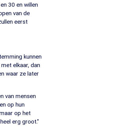
 en 30 en willen
lopen van de
zullen eerst
stemming kunnen
 met elkaar, dan
n waar ze later
den van mensen
ten op hun
, maar op het
eel erg groot."