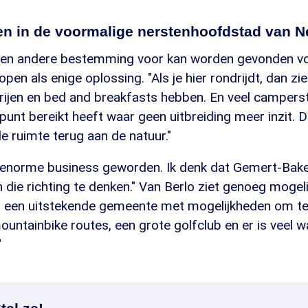
ren in de voormalige nerstenhoofdstad van N
l een andere bestemming voor kan worden gevonden voo
open als enige oplossing. "Als je hier rondrijdt, dan zie
ijen en bed and breakfasts hebben. En veel campersta
punt bereikt heeft waar geen uitbreiding meer inzit. D
de ruimte terug aan de natuur."
n enorme business geworden. Ik denk dat Gemert-Bake
n die richting te denken." Van Berlo ziet genoeg moge
 is een uitstekende gemeente met mogelijkheden om t
mountainbike routes, een grote golfclub en er is veel wa
"