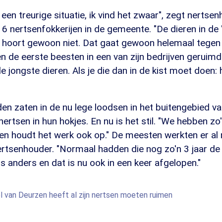
k een treurige situatie, ik vind het zwaar", zegt nertse
 6 nertsenfokkerijen in de gemeente. "De dieren in de
hoort gewoon niet. Dat gaat gewoon helemaal tegen je
oen de eerste beesten in een van zijn bedrijven geruim
 jongste dieren. Als je die dan in de kist moet doen: h
den zaten in de nu lege loodsen in het buitengebied 
ertsen in hun hokjes. En nu is het stil. "We hebben 
hen houdt het werk ook op." De meesten werkten er a
nertsenhouder. "Normaal hadden die nog zo'n 3 jaar de 
ts anders en dat is nu ook in een keer afgelopen."
 van Deurzen heeft al zijn nertsen moeten ruimen