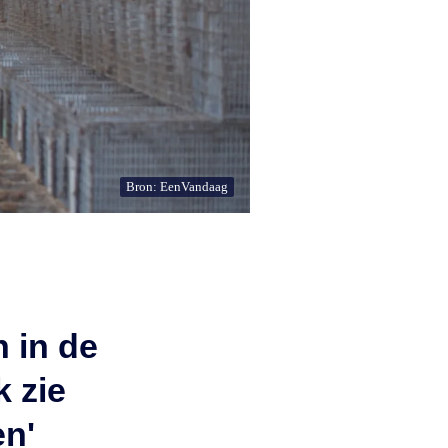
Bron: EenVandaag
n in de
 zie
en'