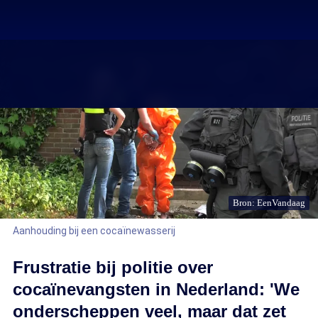
Bron: EenVandaag
Aanhouding bij een cocaïnewasserij
Frustratie bij politie over
cocaïnevangsten in Nederland: 'We
onderscheppen veel, maar dat zet