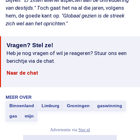
blijven.
"Er zitten allerlei aspecten aan de ontreddering
van destijds." T
och gaat het na al die jaren, volgens
hem, de goede kant op.
"Globaal gezien is de streek
zich wel aan het oprichten."
Vragen? Stel ze!
Heb je nog vragen of wil je reageren? Stuur ons een
berichtje via de chat.
Naar de chat
MEER OVER
Binnenland
Limburg
Groningen
gaswinning
gas
mijn
Advertentie via
Ster.nl