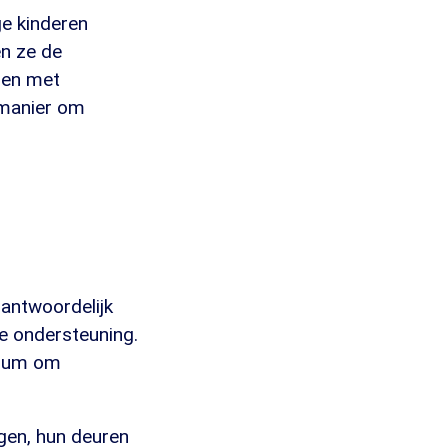
ge kinderen
n ze de
len met
 manier om
erantwoordelijk
le ondersteuning.
trum om
ngen, hun deuren