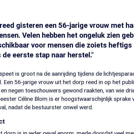
reed gisteren een 56-jarige vrouw met ha
nsen. Velen hebben het ongeluk zien ge
eschikbaar voor mensen die zoiets hefti
 de eerste stap naar herstel."
peet is groot na de aanrijding tijdens de lichtjespara
 Een 56-jarige vrouw uit het dorp reed in op het publi
f en negen toeschouwers gewond raakten, van wie drie
ester Céline Blom is er hoogstwaarschijnlijk sprake 
val, nadat de bestuurster onwel werd.
ct
 dorp is in ieder geval enorm, mede doordat veel men