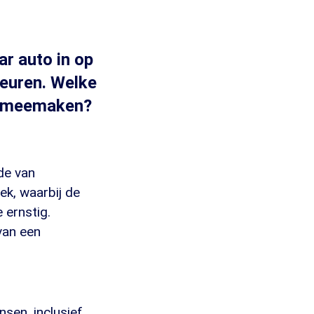
ar auto in op
beuren. Welke
gs meemaken?
de van
ek, waarbij de
 ernstig.
van een
sen, inclusief