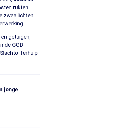
nsten rukten
e zwaailichten
erwerking.
 en getuigen,
en de GGD
 Slachtofferhulp
n jonge