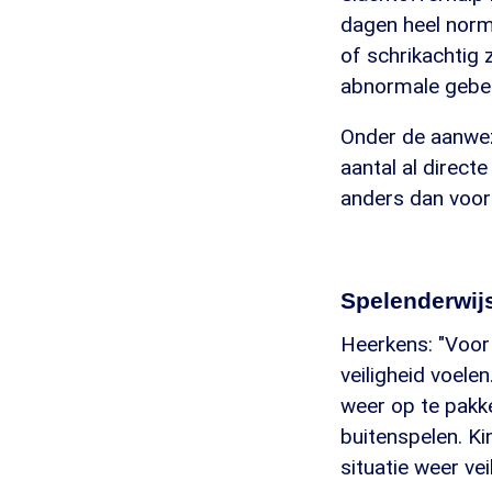
dagen heel norma
of schrikachtig z
abnormale gebeu
Onder de aanwez
aantal al direct
anders dan voor
Spelenderwij
Heerkens: "Voor 
veiligheid voele
weer op te pakk
buitenspelen. Ki
situatie weer vei