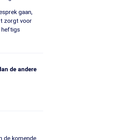
gesprek gaan,
at zorgt voor
 heftigs
dan de andere
ten de komende