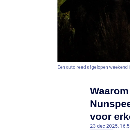
Een auto reed afgelopen weekend 
Waarom 
Nunspeet
voor erk
23 dec 2025, 16: