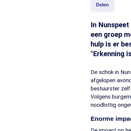
Delen
In Nunspeet 
een groep me
hulp is er b
"Erkenning is
De schok in Nuns
afgelopen avond.
bestuurster zel
Volgens burgeme
noodlottig onge
Enorme impa
De impact op het