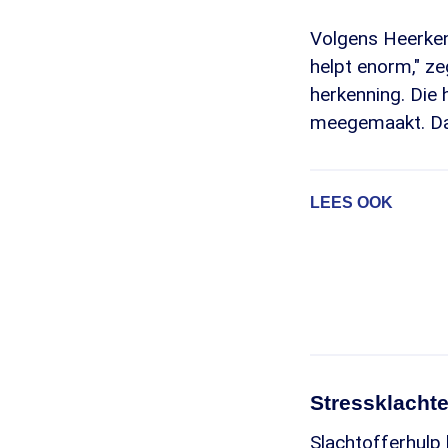
Volgens Heerkens
helpt enorm," ze
herkenning. Die 
meegemaakt. Dat 
LEES OOK
Stressklacht
Slachtofferhulp 