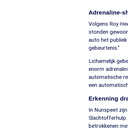
Adrenaline-s
Volgens Roy Hee
stonden gewoon 
auto het publiek
gebeurtenis."
Lichamelijk gebe
enorm adrenaline
automatische rea
een automatische
Erkenning dra
In Nunspeet zij
Slachtofferhulp
betrokkenen met