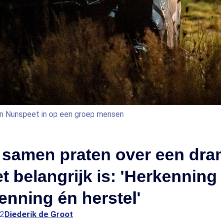
in Nunspeet in op een groep mensen
samen praten over een dram
 belangrijk is: 'Herkenning
enning én herstel'
52
Diederik de Groot