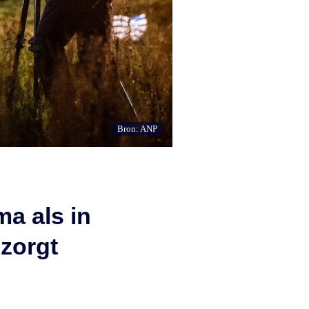
Bron: ANP
a als in
 zorgt