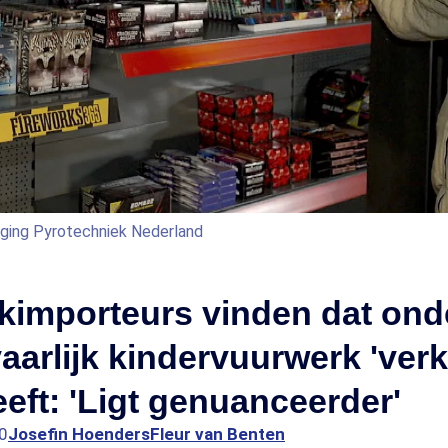
ging Pyrotechniek Nederland
kimporteurs vinden dat ond
aarlijk kindervuurwerk 'ver
eeft: 'Ligt genuanceerder'
0
Josefin Hoenders
Fleur van Benten