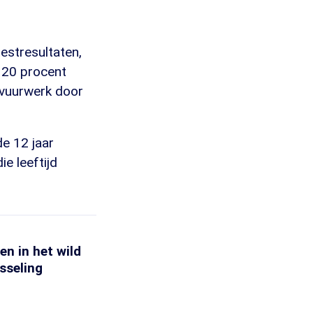
estresultaten,
a 20 procent
-vuurwerk door
de 12 jaar
ie leeftijd
en in het wild
sseling