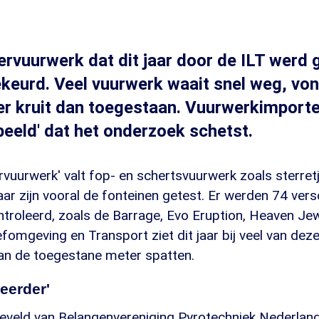
ervuurwerk dat dit jaar door de ILT werd 
keurd. Veel vuurwerk waait snel weg, vonk
r kruit dan toegestaan. Vuurwerkimporteu
'beeld' dat het onderzoek schetst.
rvuurwerk' valt fop- en schertsvuurwerk zoals sterret
jaar zijn vooral de fonteinen getest. Er werden 74 vers
troleerd, zoals de Barrage, Evo Eruption, Heaven Jew
fomgeving en Transport ziet dit jaar bij veel van de
an de toegestane meter spatten.
eerder'
veld van Belangenvereniging Pyrotechniek Nederland,