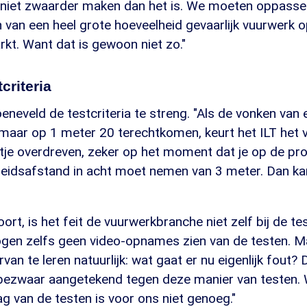
niet zwaarder maken dan het is. We moeten oppassen
n van een heel grote hoeveelheid gevaarlijk vuurwerk 
kt. Want dat is gewoon niet zo."
tcriteria
oeneveld de testcriteria te streng. "Als de vonken van 
maar op 1 meter 20 terechtkomen, keurt het ILT het vu
tje overdreven, zeker op het moment dat je op de pro
igheidsafstand in acht moet nemen van 3 meter. Dan k
ort, is het feit de vuurwerkbranche niet zelf bij de t
gen zelfs geen video-opnames zien van de testen. Ma
rvan te leren natuurlijk: wat gaat er nu eigenlijk fou
 bezwaar aangetekend tegen deze manier van testen.
lag van de testen is voor ons niet genoeg."