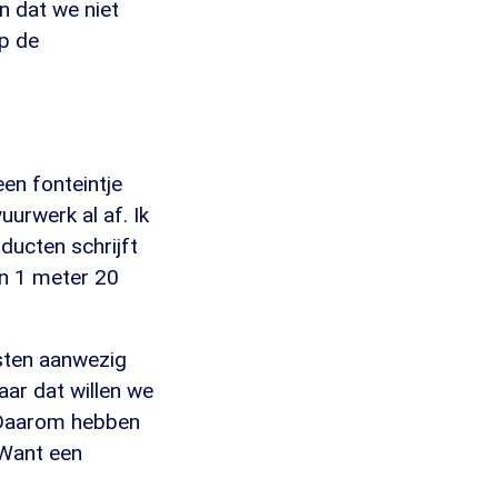
 dat we niet
op de
een fonteintje
urwerk al af. Ik
ducten schrijft
an 1 meter 20
esten aanwezig
ar dat willen we
t? Daarom hebben
 Want een