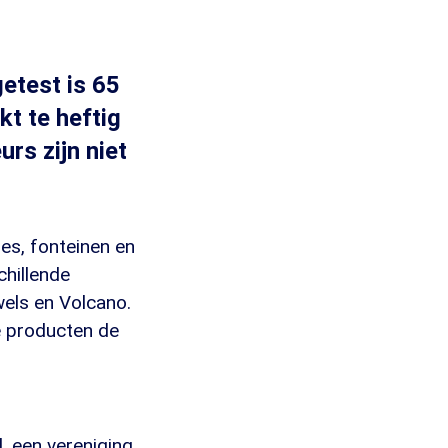
getest is 65
t te heftig
rs zijn niet
jes, fonteinen en
chillende
els en Volcano.
ze producten de
 een vereniging