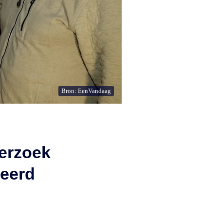
Bron: EenVandaag
erzoek
keerd