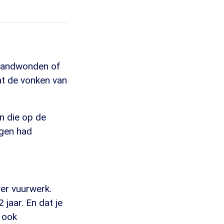
brandwonden of
t de vonken van
en die op de
gen had
ver vuurwerk.
jaar. En dat je
 ook