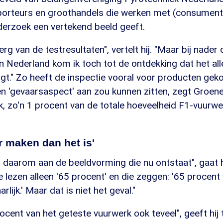
orteurs en groothandels die werken met (consument
derzoek een vertekend beeld geeft.
erg van de testresultaten", vertelt hij. "Maar bij nader
in Nederland kom ik toch tot de ontdekking dat het all
igt." Zo heeft de inspectie vooral voor producten ge
n 'gevaarsaspect' aan zou kunnen zitten, zegt Groenev
k, zo'n 1 procent van de totale hoeveelheid F1-vuurw
r maken dan het is'
daarom aan de beeldvorming die nu ontstaat", gaat hij
 lezen alleen '65 procent' en die zeggen: '65 procent 
rlijk.' Maar dat is niet het geval."
rocent van het geteste vuurwerk ook teveel", geeft hij