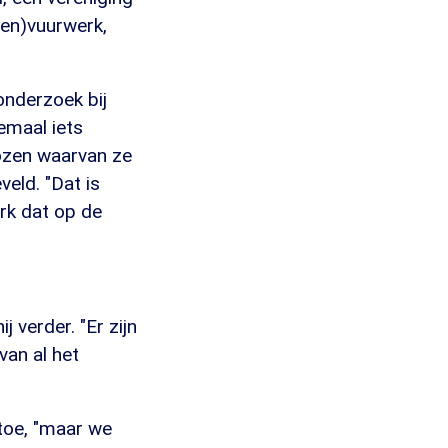
en)vuurwerk,
 onderzoek bij
emaal iets
kozen waarvan ze
eld. "Dat is
erk dat op de
 verder. "Er zijn
van al het
 toe, "maar we