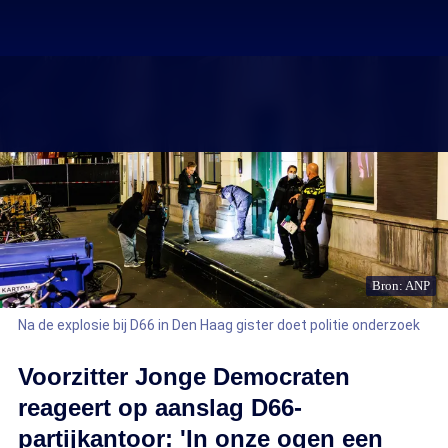
Bron: ANP
Na de explosie bij D66 in Den Haag gister doet politie onderzoek
Voorzitter Jonge Democraten
reageert op aanslag D66-
partijkantoor: 'In onze ogen een