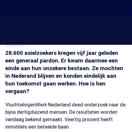
Vijf jaar na het generaal pardon
11 nov 2011, 18:19
Gerie de Jong
Jan Ponsen
Delen
28.600 asielzoekers kregen vijf jaar geleden
een generaal pardon. Er kwam daarmee een
einde aan hun onzekere bestaan. Ze mochten
in Nederand blijven en konden eindelijk aan
hun toekomst gaan werken. Hoe is hen
vergaan?
VluchtelingenWerk Nederland deed onderzoek naar de
bijna dertigduizend mensen. De resultaten worden
vandaag bekend gemaakt. Veertig procent heeft
inmiddels een betaalde baan.