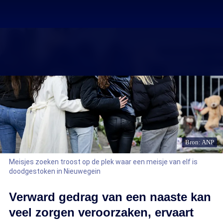
Bron: ANP
Meisjes zoeken troost op de plek waar een meisje van elf is
doodgestoken in Nieuwegein
Verward gedrag van een naaste kan
veel zorgen veroorzaken, ervaart