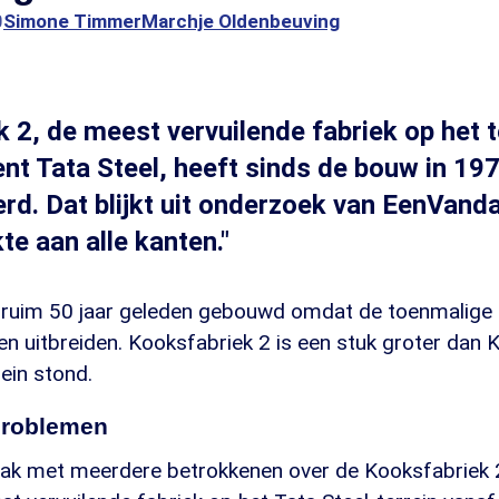
0
Simone Timmer
Marchje Oldenbeuving
 2, de meest vervuilende fabriek op het t
nt Tata Steel, heeft sinds de bouw in 19
rd. Dat blijkt uit onderzoek van EenVand
te aan alle kanten."
 ruim 50 jaar geleden gebouwd omdat de toenmalige K
 uitbreiden. Kooksfabriek 2 is een stuk groter dan 
rein stond.
problemen
k met meerdere betrokkenen over de Kooksfabriek 2