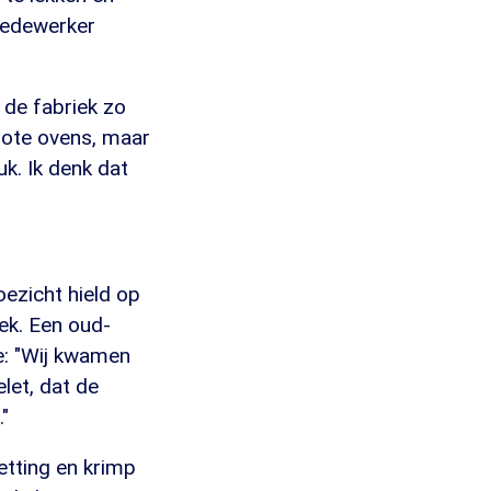
-medewerker
de fabriek zo
grote ovens, maar
uk. Ik denk dat
oezicht hield op
ek. Een oud-
de: "Wij kwamen
let, dat de
"
zetting en krimp