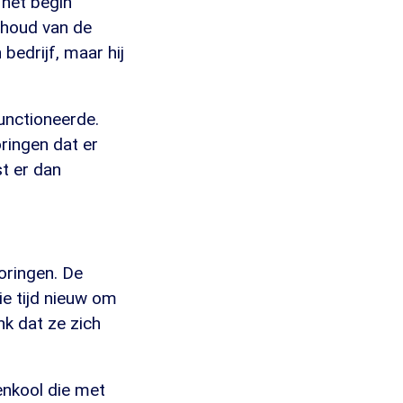
 het begin
rhoud van de
 bedrijf, maar hij
unctioneerde.
ringen dat er
t er dan
oringen. De
ie tijd nieuw om
nk dat ze zich
enkool die met