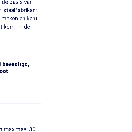
s de basis van
n staalfabrikant
al maken en kent
t komt in de
 bevestigd,
toot
an maximaal 30