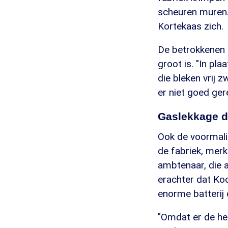
scheuren muren.
Kortekaas zich.
De betrokkenen 
groot is. "In pl
die bleken vrij z
er niet goed gere
Gaslekkage d
Ook de voormalig
de fabriek, mer
ambtenaar, die a
erachter dat Koo
enorme batterij 
"Omdat er de hel