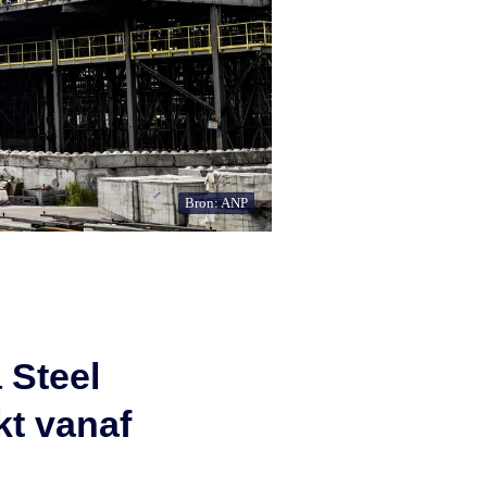
Bron: ANP
 Steel
kt vanaf