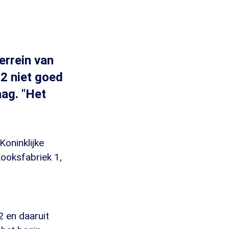
errein van
72 niet goed
aag. "Het
oninklijke
Kooksfabriek 1,
 en daaruit