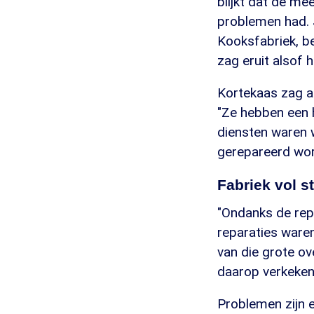
blijkt dat de me
problemen had. 
Kooksfabriek, beg
zag eruit alsof hi
Kortekaas zag al
"Ze hebben een 
diensten waren 
gerepareerd wor
Fabriek vol s
"Ondanks de repa
reparaties waren
van die grote ov
daarop verkeken
Problemen zijn e