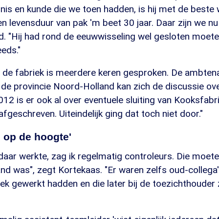
nnis en kunde die we toen hadden, is hij met de beste 
levensduur van pak 'm beet 30 jaar. Daar zijn we nu 
ld. "Hij had rond de eeuwwisseling wel gesloten moet
eeds."
an de fabriek is meerdere keren gesproken. De ambten
 de provincie Noord-Holland kan zich de discussie ove
2012 is er ook al over eventuele sluiting van Kooksfab
afgeschreven. Uiteindelijk ging dat toch niet door."
 op de hoogte'
ik daar werkte, zag ik regelmatig controleurs. Die moe
nd was", zegt Kortekaas. "Er waren zelfs oud-collega's
ek gewerkt hadden en die later bij de toezichthouder 