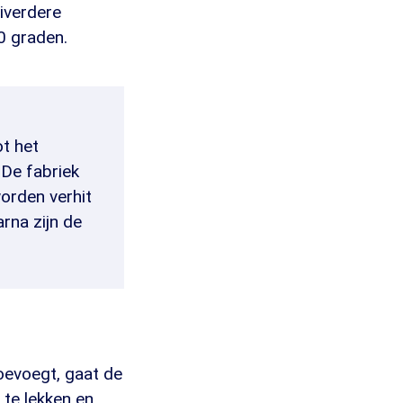
iverdere
0 graden.
t het
 De fabriek
worden verhit
rna zijn de
oevoegt, gaat de
 te lekken en