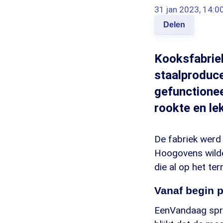
31 jan 2023, 14:0
Delen
Kooksfabriek
staalproduce
gefunctionee
rookte en lek
De fabriek werd
Hoogovens wilden
die al op het ter
Vanaf begin 
EenVandaag spra