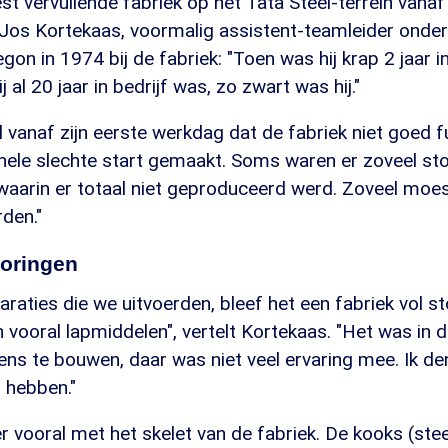
est vervuilende fabriek op het Tata Steel-terrein vanaf
Jos Kortekaas, voormalig assistent-teamleider onde
on in 1974 bij de fabriek: "Toen was hij krap 2 jaar in
j al 20 jaar in bedrijf was, zo zwart was hij."
 vanaf zijn eerste werkdag dat de fabriek niet goed f
hele slechte start gemaakt. Soms waren er zoveel sto
waarin er totaal niet geproduceerd werd. Zoveel moes
den."
toringen
raties die we uitvoerden, bleef het een fabriek vol st
 vooral lapmiddelen", vertelt Kortekaas. "Het was in d
ens te bouwen, daar was niet veel ervaring mee. Ik de
 hebben."
r vooral met het skelet van de fabriek. De kooks (ste