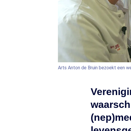
Arts Anton de Bruin bezoekt een we
Verenigi
waarschu
(nep)med
levensge