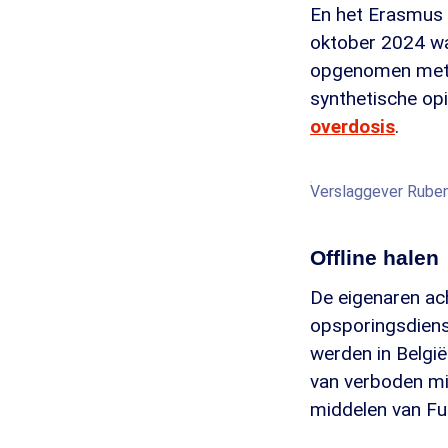
En het Erasmus 
oktober 2024 wa
opgenomen met ee
synthetische o
overdosis
.
Verslaggever Ruben 
Offline halen
De eigenaren a
opsporingsdiens
werden in België
van verboden mi
middelen van Fu