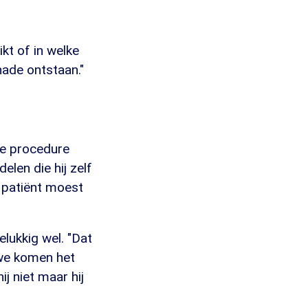
ikt of in welke
ade ontstaan."
le procedure
elen die hij zelf
e patiënt moest
lukkig wel. "Dat
 we komen het
j niet maar hij