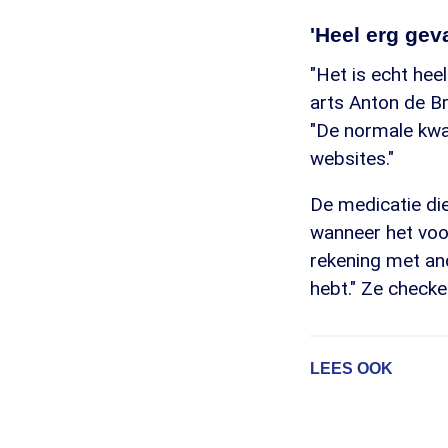
'Heel erg geva
"Het is echt hee
arts Anton de Bru
"De normale kwal
websites."
De medicatie die
wanneer het voo
rekening met and
hebt." Ze check
LEES OOK