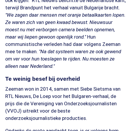
ook krijgen."
RTL Nieuws belichtte de Nederlandse kant,
terwijl Brandpunt het verhaal vanuit Bulgarije bracht.
"We zagen daar mensen met oranje betaalkaarten lopen.
Ze waren zich van geen kwaad bewust. Nieuwsuur
moest nu met verborgen camera beelden opnemen,
maar wij liepen gewoon openlijk rond."
Hun
communistische verleden had daar volgens Zeeman
mee te maken.
"Na dat systeem waren ze ook gewend
om ver voor hun toeslagen te rijden. Nu moesten ze
alleen naar Nederland."
Te weinig besef bij overheid
Zeeman won in 2014, samen met Siebe Sietsma van
RTL Nieuws, De Loep voor het Bulgaren-verhaal, de
prijs die de Vereniging van Onderzoeksjournalisten
(VVOJ) uitreikt voor de beste
onderzoeksjournalistieke producties.
Ondanks de grote aandacht toen, is er volgens hem