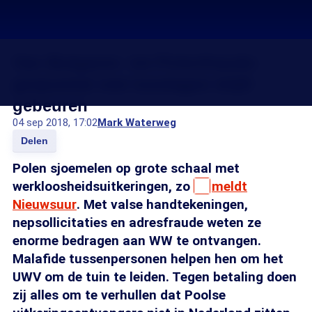
Van Bulgaren- tot Polenfraude:
gesjoemel met toeslagen blijft
gebeuren
04 sep 2018, 17:02
Mark Waterweg
Delen
Polen sjoemelen op grote schaal met
werkloosheidsuitkeringen, zo
meldt
Nieuwsuur
. Met valse handtekeningen,
nepsollicitaties en adresfraude weten ze
enorme bedragen aan WW te ontvangen.
Malafide tussenpersonen helpen hen om het
UWV om de tuin te leiden. Tegen betaling doen
zij alles om te verhullen dat Poolse