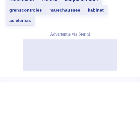
grenscontroles
marechaussee
kabinet
asielcrisis
Advertentie via
Ster.nl