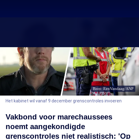
Bron: EenVandaag/ANP
Het kabinet wil vanaf 9 december grenscontroles invoeren
Vakbond voor marechaussees
noemt aangekondigde
grenscontroles niet realistisch: 'Op