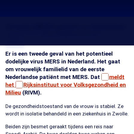
Tweede MERS-patiënt in Nederland
16 mei 2014, 01:27
Marja Sol
Barbara van Gool
Delen
Er is een tweede geval van het potentieel
dodelijke virus MERS in Nederland. Het gaat
om vrouwelijk familielid van de eerste
Nederlandse patiënt met MERS. Dat
meldt
het
Rijksinstituut voor Volksgezondheid en
Milieu
(RIVM).
De gezondheidstoestand van de vrouw is stabiel. Ze
wordt in isolatie behandeld in een ziekenhuis in Zwolle.
Beiden zijn besmet geraakt tijdens een reis naar