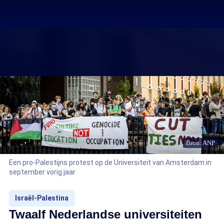
Bron: ANP
Een pro-Palestijns protest op de Universiteit van Amsterdam in
september vorig jaar
Israël-Palestina
Twaalf Nederlandse universiteiten