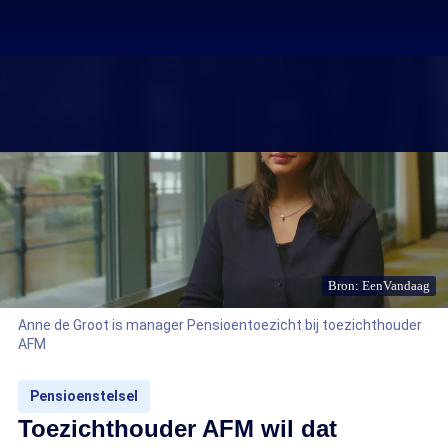
Bron: EenVandaag
Anne de Groot is manager Pensioentoezicht bij toezichthouder
AFM
Pensioenstelsel
Toezichthouder AFM wil dat