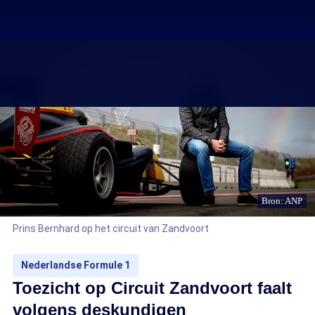
Bron: ANP
Prins Bernhard op het circuit van Zandvoort
Nederlandse Formule 1
Toezicht op Circuit Zandvoort faalt
volgens deskundigen