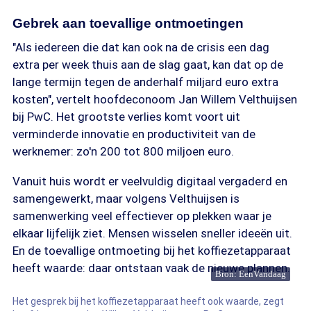
Gebrek aan toevallige ontmoetingen
"Als iedereen die dat kan ook na de crisis een dag
extra per week thuis aan de slag gaat, kan dat op de
lange termijn tegen de anderhalf miljard euro extra
kosten", vertelt hoofdeconoom Jan Willem Velthuijsen
bij PwC. Het grootste verlies komt voort uit
verminderde innovatie en productiviteit van de
werknemer: zo'n 200 tot 800 miljoen euro.
Vanuit huis wordt er veelvuldig digitaal vergaderd en
samengewerkt, maar volgens Velthuijsen is
samenwerking veel effectiever op plekken waar je
elkaar lijfelijk ziet. Mensen wisselen sneller ideeën uit.
En de toevallige ontmoeting bij het koffiezetapparaat
heeft waarde: daar ontstaan vaak de nieuwe plannen.
Bron: EenVandaag
Het gesprek bij het koffiezetapparaat heeft ook waarde, zegt