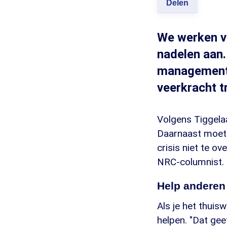
Delen
We werken vo
nadelen aan
managementd
veerkracht t
Volgens Tiggelaa
Daarnaast moet j
crisis niet te ov
NRC-columnist.
Help anderen
Als je het thuis
helpen. "Dat gee