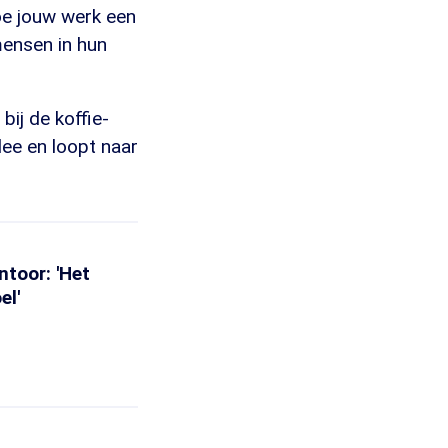
oe jouw werk een
mensen in hun
bij de koffie-
dee en loopt naar
ntoor: 'Het
el'