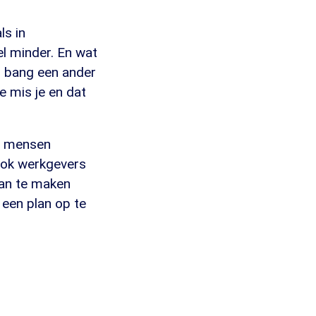
ls in
el minder. En wat
jn bang een ander
e mis je en dat
n mensen
ook werkgevers
lan te maken
 een plan op te