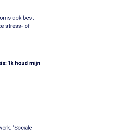
 soms ook best
ze stress- of
s: 'Ik houd mijn
erk. "Sociale