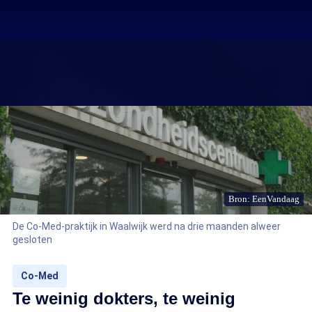
Bron: EenVandaag
De Co-Med-praktijk in Waalwijk werd na drie maanden alweer
gesloten
Co-Med
Te weinig dokters, te weinig