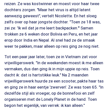
reizen. Ze was kostwinner en moest voor haar twee
dochters zorgen. "Maar het virus is altijd latent
aanwezig geweest", vertelt Nicolette. En het sloeg
zelfs over op haar jongste dochter. "Toen ze 18 was,
zei ze: 'Ik wil dat je me leert backpacken.'" Samen
trokken ze 6 weken door Bolivia en Peru, en het jaar
erop door India en Nepal. Al snel had ze de smaak
weer te pakken, maar alleen op reis ging ze nog niet.
Tot een paar jaar later, toen ze in Vietnam zat voor
vrijwilligerswerk. "In de weekenden moest ik me alleen
vermaken, dus dan ging ik in mijn uppie op reis. Toen
dacht ik: dat is hartstikke leuk." Na 2 maanden
vrijwilligerswerk huurde ze een scooter, pakte haar tas
en ging ze in haar eentje 'zwerven'. Ze was toen 65. "In
dezelfde stijl als vroeger, op de bonnefooi en zelf
organiseren met de Lonely Planet in de hand. Toen
begon het eigenlijk, van verrek: ik kan alleen."
Bron: Eigen foto