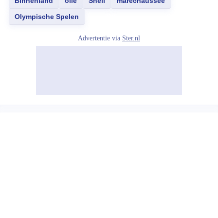
Binnenland
olie
Shell
marechaussee
Olympische Spelen
Advertentie via
Ster.nl