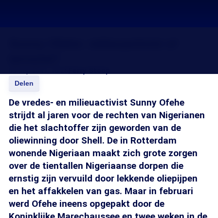
Sunny Ofehe: milieuactivist of
terrorist?
03 sep 2011, 18:26
Ferry Stoop
Delen
De vredes- en milieuactivist Sunny Ofehe
strijdt al jaren voor de rechten van Nigerianen
die het slachtoffer zijn geworden van de
oliewinning door Shell. De in Rotterdam
wonende Nigeriaan maakt zich grote zorgen
over de tientallen Nigeriaanse dorpen die
ernstig zijn vervuild door lekkende oliepijpen
en het affakkelen van gas. Maar in februari
werd Ofehe ineens opgepakt door de
Koninklijke Marechaussee en twee weken in de