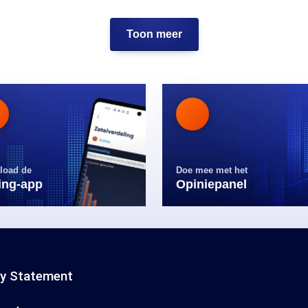
Toon meer
load de
Doe mee met het
ling-app
Opiniepanel
cy Statement