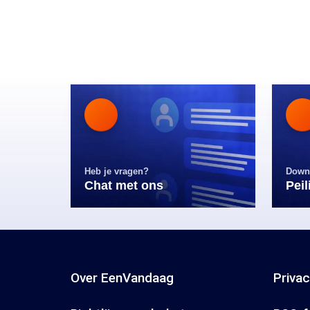
Heb je vragen?
Down
Chat met ons
Pei
Over EenVandaag
Priva