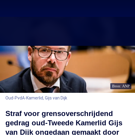
Bron: ANP
Oud-PvdA-Kamerlid, Gijs van Dijk
Straf voor grensoverschrijdend
gedrag oud-Tweede Kamerlid Gijs
van Dijk ongedaan gemaakt door