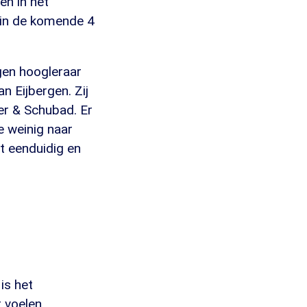
en in het
jk in de komende 4
gen hoogleraar
n Eijbergen. Zij
er & Schubad. Er
e weinig naar
t eenduidig en
 is het
 voelen