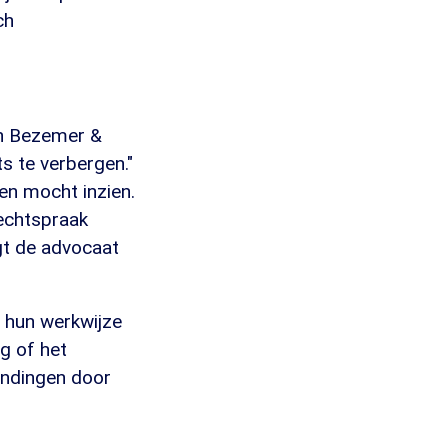
ch
an Bezemer &
s te verbergen."
een mocht inzien.
rechtspraak
egt de advocaat
 hun werkwijze
ag of het
indingen door