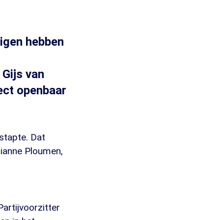
ndigen hebben
Gijs van
rect openbaar
stapte. Dat
ilianne Ploumen,
artijvoorzitter