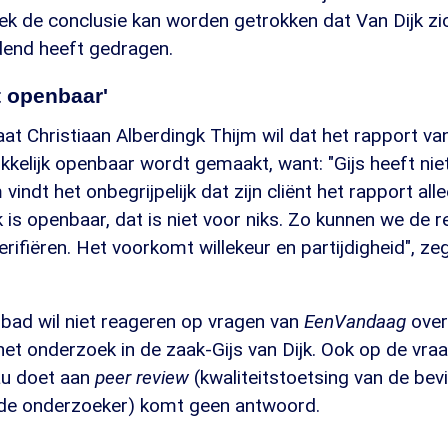
ek de conclusie kan worden getrokken dat Van Dijk zi
dend heeft gedragen.
t openbaar'
at Christiaan Alberdingk Thijm wil dat het rapport v
kelijk openbaar wordt gemaakt, want: "Gijs heeft niet
vindt het onbegrijpelijk dat zijn cliënt het rapport all
k is openbaar, dat is niet voor niks. Zo kunnen we de 
erifiëren. Het voorkomt willekeur en partijdigheid", z
ad wil niet reageren op vragen van
EenVandaag
over
 het onderzoek in de zaak-Gijs van Dijk. Ook op de vra
eau doet aan
peer review
(kwaliteitstoetsing van de bev
 de onderzoeker) komt geen antwoord.