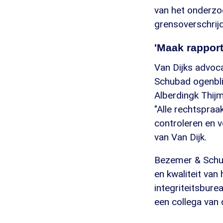
van het onderzo
grensoverschrij
'Maak rappor
Van Dijks advoca
Schubad ogenblik
Alberdingk Thijm 
"Alle rechtspraa
controleren en v
van Van Dijk.
Bezemer & Schub
en kwaliteit van
integriteitsbur
een collega van