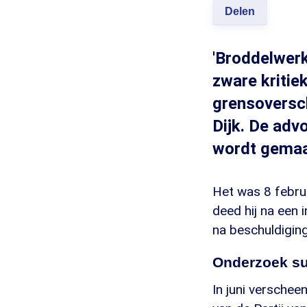
Delen
'Broddelwerk
zware kritie
grensoversc
Dijk. De adv
wordt gemaa
Het was 8 febru
deed hij na een 
na beschuldigin
Onderzoek su
In juni verschee