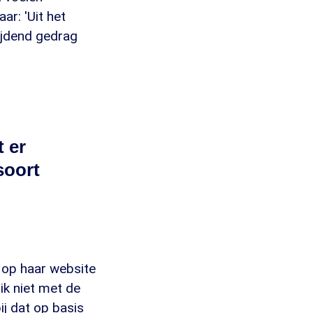
ar: 'Uit het
ijdend gedrag
 er
soort
t op haar website
ik niet met de
ij dat op basis