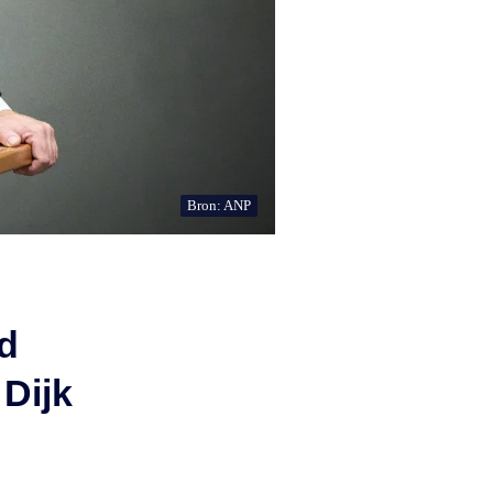
Bron: ANP
d
Dijk