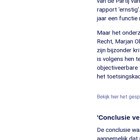
van de Partij va
rapport 'ernstig'
jaar een functie
Maar het onderz
Recht, Marjan Ol
zijn bijzonder k
is volgens hen t
objectiveerbare 
het toetsingskad
Bekijk hier het ges
'Conclusie ve
De conclusie waar
aannemelijk dat