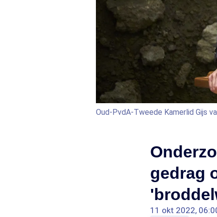
Oud-PvdA-Tweede Kamerlid Gijs van
Onderzo
gedrag o
'brodde
11 okt 2022, 06:0