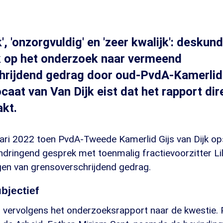
', 'onzorgvuldig' en 'zeer kwalijk': desku
k op het onderzoek naar vermeend
hrijdend gedrag door oud-PvdA-Kamerlid 
ocaat van Van Dijk eist dat het rapport di
kt.
ari 2022 toen PvdA-Tweede Kamerlid Gijs van Dijk op
indringend gesprek met toenmalig fractievoorzitter L
gen van grensoverschrijdend gedrag.
bjectief
n vervolgens het onderzoeksrapport naar de kwestie. P