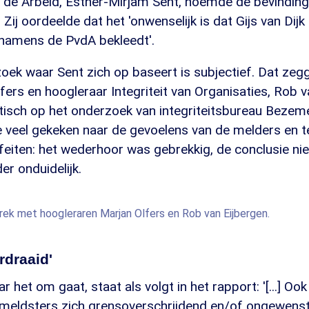
n de Arbeid, Esther-Mirjam Sent, noemde de bevinding
. Zij oordeelde dat het 'onwenselijk is dat Gijs van Di
 namens de PvdA bekleedt'.
oek waar Sent zich op baseert is subjectief. Dat zeg
fers en hoogleraar Integriteit van Organisaties, Rob va
ritisch op het onderzoek van integriteitsbureau Bezem
e veel gekeken naar de gevoelens van de melders en t
feiten: het wederhoor was gebrekkig, de conclusie nie
er onduidelijk.
prek met hoogleraren Marjan Olfers en Rob van Eijbergen.
rdraaid'
 het om gaat, staat als volgt in het rapport: '[...] Ook
 meldsters zich grensoverschrijdend en/of ongewenst