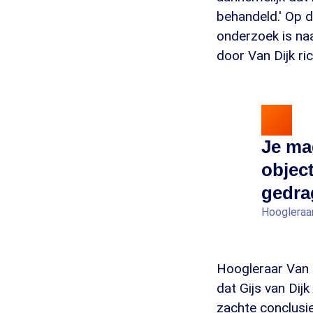
behandeld.' Op d
onderzoek is na
door Van Dijk ri
Je ma
object
gedrag
Hoogleraar
Hoogleraar Van E
dat Gijs van Dij
zachte conclusie