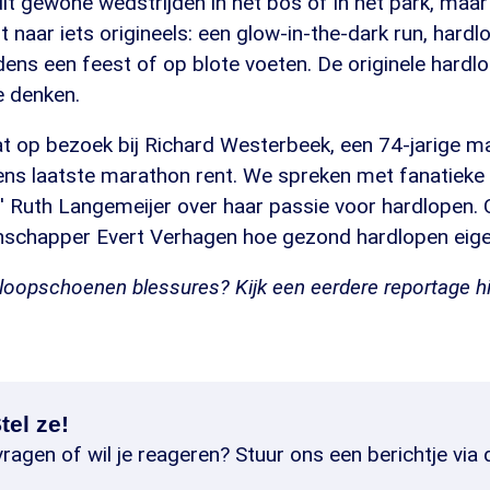
 dit gewone wedstrijden in het bos of in het park, maa
 naar iets origineels: een glow-in-the-dark run, hard
ijdens een feest of op blote voeten. De originele hardl
e denken.
 op bezoek bij Richard Westerbeek, een 74-jarige man
vens laatste marathon rent. We spreken met fanatieke
r' Ruth Langemeijer over haar passie voor hardlopen.
chapper Evert Verhagen hoe gezond hardlopen eigenl
oopschoenen blessures? Kijk een eerdere reportage hi
tel ze!
ragen of wil je reageren? Stuur ons een berichtje via 