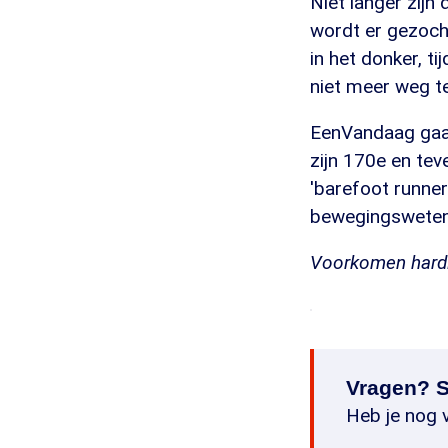
Niet langer zijn
wordt er gezocht
in het donker, t
niet meer weg t
EenVandaag gaat
zijn 170e en te
'barefoot runne
bewegingswetens
Voorkomen hardl
Vragen? S
Heb je nog v