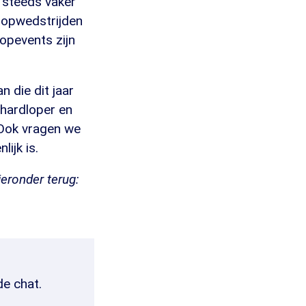
r steeds vaker
loopwedstrijden
oopevents zijn
 die dit jaar
 hardloper en
 Ook vragen we
ijk is.
eronder terug:
de chat.