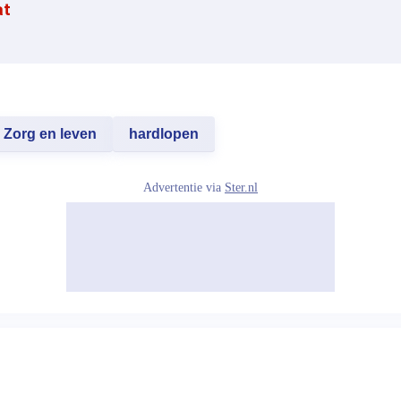
at
Zorg en leven
hardlopen
Advertentie via
Ster.nl