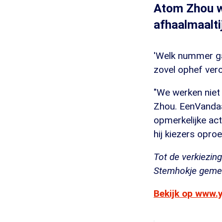
Atom Zhou wi
afhaalmaalti
'Welk nummer ga
zovel ophef vero
"We werken niet 
Zhou. EenVanda
opmerkelijke ac
hij kiezers opro
Tot de verkiezing
Stemhokje gemee
Bekijk op www.