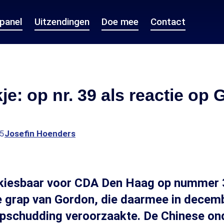
epanel
Uitzendingen
Doe mee
Contact
e: op nr. 39 als reactie op 
35
Josefin Hoenders
rkiesbaar voor CDA Den Haag op nummer 
e grap van Gordon, die daarmee in decem
opschudding veroorzaakte. De Chinese o