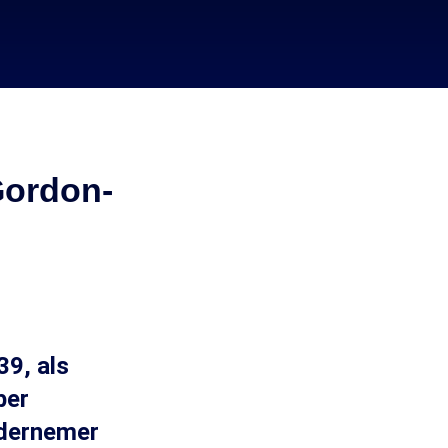
Gordon-
39, als
ber
ndernemer