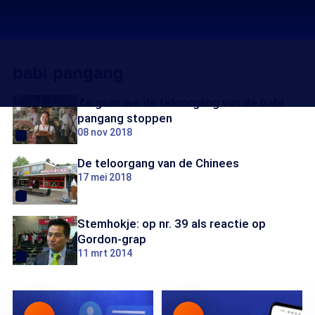
babi pangang
Zo gaan we de teloorgang van de babi
pangang stoppen
08 nov 2018
De teloorgang van de Chinees
17 mei 2018
Stemhokje: op nr. 39 als reactie op
Gordon-grap
11 mrt 2014