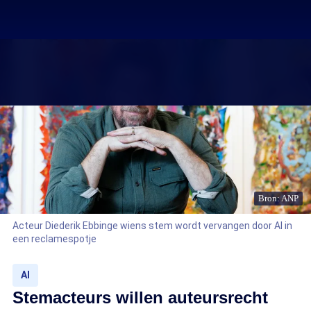
Bron: ANP
Acteur Diederik Ebbinge wiens stem wordt vervangen door AI in
een reclamespotje
AI
Stemacteurs willen auteursrecht