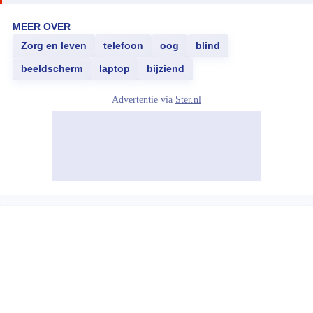
MEER OVER
Zorg en leven
telefoon
oog
blind
beeldscherm
laptop
bijziend
Advertentie via
Ster.nl