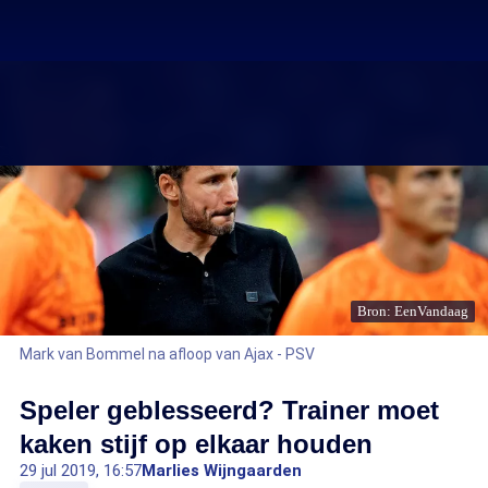
Bron: EenVandaag
Mark van Bommel na afloop van Ajax - PSV
Speler geblesseerd? Trainer moet
kaken stijf op elkaar houden
29 jul 2019, 16:57
Marlies Wijngaarden