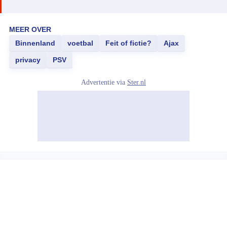
MEER OVER
Binnenland
voetbal
Feit of fictie?
Ajax
privacy
PSV
Advertentie via
Ster.nl