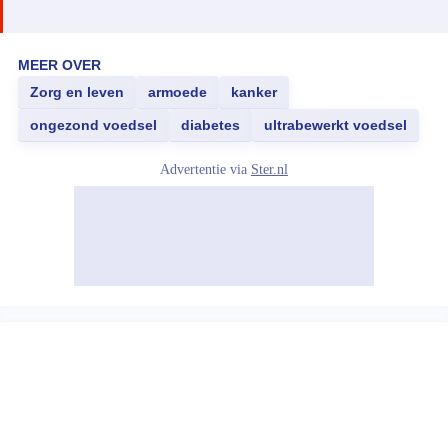
MEER OVER
Zorg en leven
armoede
kanker
ongezond voedsel
diabetes
ultrabewerkt voedsel
Advertentie via
Ster.nl