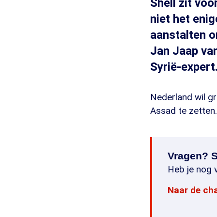
Shell zit voo
niet het eni
aanstalten o
Jan Jaap van
Syrië-expert
Nederland wil gr
Assad te zetten.
Vragen? S
Heb je nog v
Naar de ch