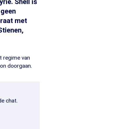
rië. Shell is
n geen
praat met
Stienen,
et regime van
oon doorgaan.
de chat.