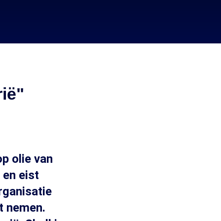
rië"
p olie van
 en eist
rganisatie
et nemen.