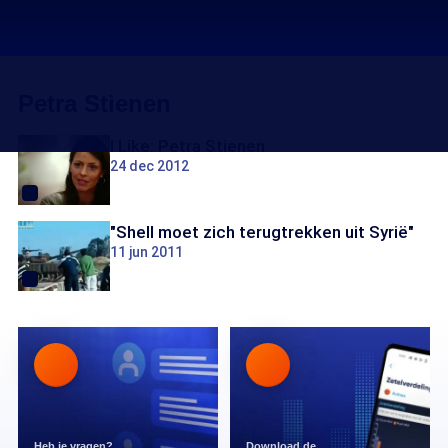
Petra Stienen
I Like: Petra Stienen
24 dec 2012
"Shell moet zich terugtrekken uit Syrië"
11 jun 2011
Heb je vragen?
Download de