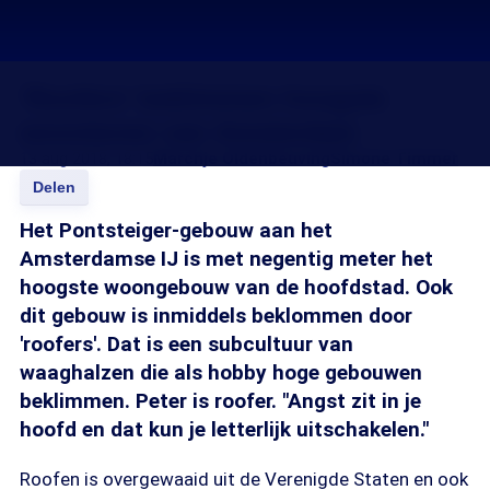
'Roofers' beklimmen hoogste
woontoren van Amsterdam
13 aug 2018, 18:15
Marchje Oldenbeuving
Simone Timmer
Delen
Het Pontsteiger-gebouw aan het
Amsterdamse IJ is met negentig meter het
hoogste woongebouw van de hoofdstad. Ook
dit gebouw is inmiddels beklommen door
'roofers'. Dat is een subcultuur van
waaghalzen die als hobby hoge gebouwen
beklimmen.
Peter is roofer. "Angst zit in je
hoofd en dat kun je letterlijk uitschakelen."
Roofen is overgewaaid uit de Verenigde Staten en ook