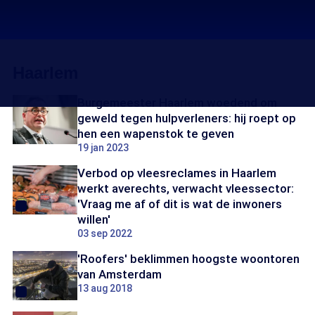
Haarlem
Burgemeester Haarlem woedend om
geweld tegen hulpverleners: hij roept op
hen een wapenstok te geven
19 jan 2023
Verbod op vleesreclames in Haarlem
werkt averechts, verwacht vleessector:
'Vraag me af of dit is wat de inwoners
willen'
03 sep 2022
'Roofers' beklimmen hoogste woontoren
van Amsterdam
13 aug 2018