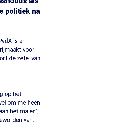
desnoods als
e politiek na
vdA is er
vrijmaakt voor
rt de zetel van
ug op het
 wel om me heen
 aan het malen",
geworden van: