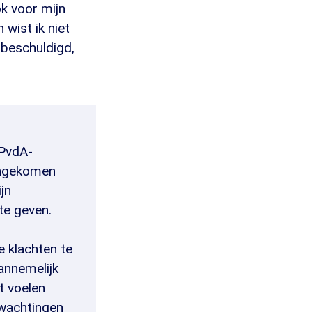
k voor mijn
wist ik niet
 beschuldigd,
 PvdA-
nengekomen
jn
te geven.
 klachten te
annemelijk
t voelen
rwachtingen