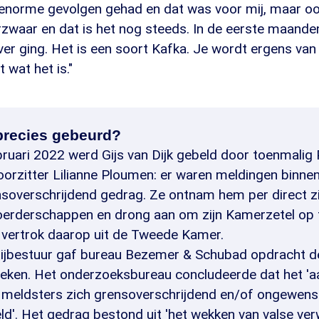
t enorme gevolgen gehad en dat was voor mij, maar oo
waar en dat is het nog steeds. In de eerste maanden 
er ging. Het is een soort Kafka. Je wordt ergens van
 wat het is."
 precies gebeurd?
ruari 2022 werd Gijs van Dijk gebeld door toenmalig
voorzitter Lilianne Ploumen: er waren meldingen bin
nsoverschrijdend gedrag. Ze ontnam hem per direct zi
erderschappen en drong aan om zijn Kamerzetel op 
 vertrok daarop uit de Tweede Kamer.
tijbestuur gaf bureau Bezemer & Schubad opdracht de
eken. Het onderzoeksbureau concludeerde dat het 'a
 meldsters zich grensoverschrijdend en/of ongewens
d'. Het gedrag bestond uit 'het wekken van valse ve