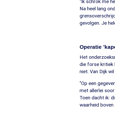
"Ik schrok me he
Na heel lang ond
grensoverschrij
gevolgen. Je hel
Operatie 'ka
Het onderzoeksr
die forse kritie
niet. Van Dijk w
"Op een gegeven
met allerlei soo
Toen dacht ik: d
waarheid boven ta