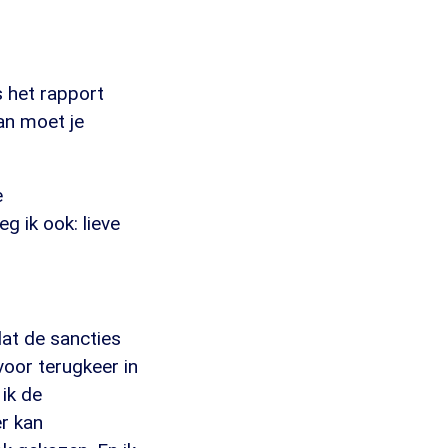
s het rapport
an moet je
e
g ik ook: lieve
at de sancties
voor terugkeer in
 ik de
er kan