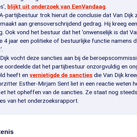
es',
blijkt uit onderzoek van EenVandaag
.
-partijbestuur trok hieruit de conclusie dat Van Dijk 
emaakt aan grensoverschrijdend gedrag. Hij kreeg ee
g. Ook vond het bestuur dat het 'onwenselijk is dat Va
4 jaar een politieke of bestuurlijke functie namens 
'.
 Dijk vocht deze sancties aan bij de beroepscommissi
e oordeelde dat het partijbestuur onzorgvuldig en o
ld heeft en
vernietigde de sancties
die Van Dijk kre
orzitter Esther-Mirjam Sent liet in een reactie weten h
met het opheffen van de sancties. Ze staat nog steed
ies van het onderzoeksrapport.
enis