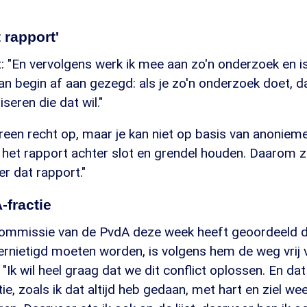
 rapport'
t: "En vervolgens werk ik mee aan zo'n onderzoek en i
an begin af aan gezegd: als je zo'n onderzoek doet, d
seren die dat wil."
reen recht op, maar je kan niet op basis van anoniem
het rapport achter slot en grendel houden. Daarom ze
r dat rapport."
-fractie
mmissie van de PvdA deze week heeft geoordeeld d
ernietigd moeten worden, is volgens hem de weg vrij 
"Ik wil heel graag dat we dit conflict oplossen. En dat
e, zoals ik dat altijd heb gedaan, met hart en ziel we