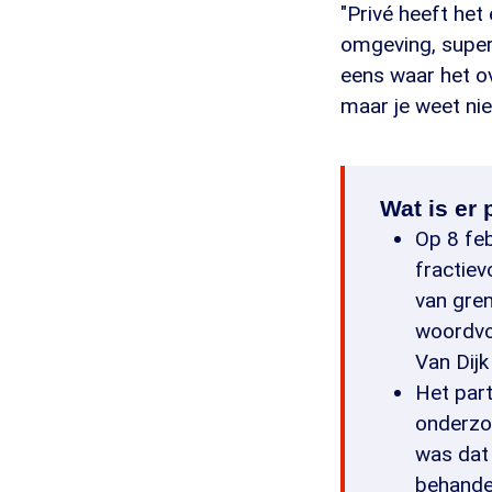
"Privé heeft he
omgeving, superz
eens waar het ov
maar je weet niet
Wat is er
Op 8 feb
fractie
van gre
woordvo
Van Dijk
Het par
onderzo
was dat
behandel