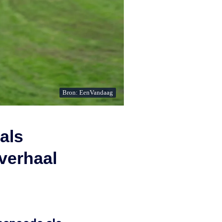
Bron: EenVandaag
als
 verhaal