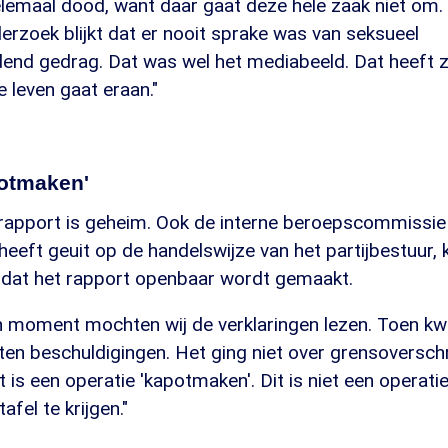
lemaal dood, want daar gaat deze hele zaak niet om. E
erzoek blijkt dat er nooit sprake was van seksueel
dend gedrag. Dat was wel het mediabeeld. Dat heeft z
e leven gaat eraan."
potmaken'
apport is geheim. Ook de interne beroepscommissie
k heeft geuit op de handelswijze van het partijbestuur,
il dat het rapport openbaar wordt gemaakt.
 moment mochten wij de verklaringen lezen. Toen kwa
rten beschuldigingen. Het ging niet over grensoversch
it is een operatie 'kapotmaken'. Dit is niet een operat
fel te krijgen."