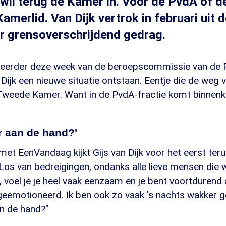
k wil terug de Kamer in. Voor de PvdA of 
amerlid. Van Dijk vertrok in februari uit d
r grensoverschrijdend gedrag.
 eerder deze week van de beroepscommissie van de P
 Dijk een nieuwe situatie ontstaan. Eentje die de weg 
 Tweede Kamer. Want in de PvdA-fractie komt binnenko
er aan de hand?'
 met EenVandaag kijkt Gijs van Dijk voor het eerst ter
"Los van bedreigingen, ondanks alle lieve mensen die
an, voel je je heel vaak eenzaam en je bent voortdurend
 geëmotioneerd. Ik ben ook zo vaak 's nachts wakker 
an de hand?"