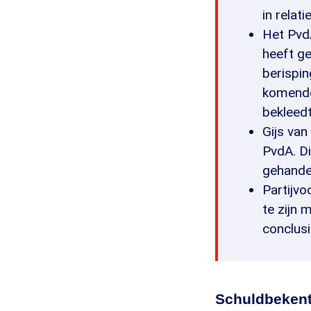
in relati
Het PvdA
heeft g
berispin
komende 
bekleedt
Gijs van
PvdA. Di
gehande
Partijvo
te zijn 
conclus
Schuldbekent