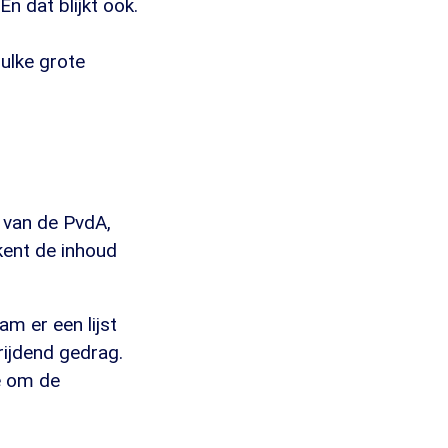
n dat blijkt ook.
ulke grote
 van de PvdA,
 kent de inhoud
m er een lijst
rijdend gedrag.
ie om de