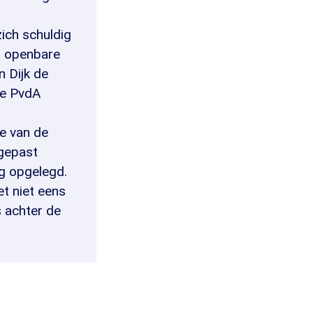
zich schuldig
n openbare
n Dijk de
de PvdA
e van de
ngepast
eg opgelegd.
et niet eens
s achter de