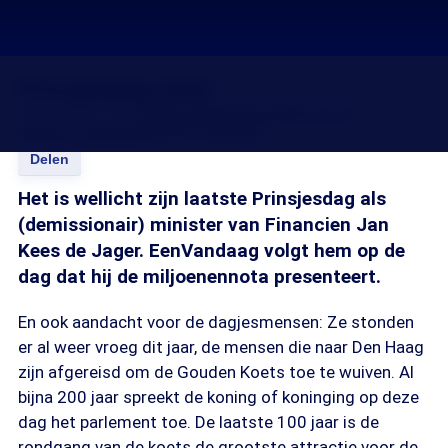
Prinsjesdag 2012
18 sep 2012, 18:15
Esther Eikelenboom
Marja Sol
Remko Theulings
Miriam Heijenga
Delen
Het is wellicht zijn laatste Prinsjesdag als
(demissionair) minister van Financien Jan
Kees de Jager. EenVandaag volgt hem op de
dag dat hij de miljoenennota presenteert.
En ook aandacht voor de dagjesmensen: Ze stonden
er al weer vroeg dit jaar, de mensen die naar Den Haag
zijn afgereisd om de Gouden Koets toe te wuiven. Al
bijna 200 jaar spreekt de koning of koninging op deze
dag het parlement toe. De laatste 100 jaar is de
rondgang van de koets de grootste attractie voor de