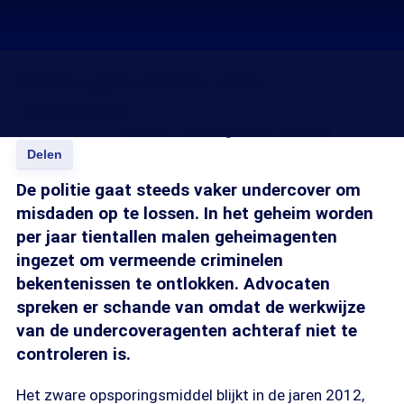
Politie gaat steeds vaker
undercover
18 mei 2016, 18:15
Remko Theulings
Bram de Waal
Delen
De politie gaat steeds vaker undercover om
misdaden op te lossen. In het geheim worden
per jaar tientallen malen geheimagenten
ingezet om vermeende criminelen
bekentenissen te ontlokken. Advocaten
spreken er schande van omdat de werkwijze
van de undercoveragenten achteraf niet te
controleren is.
Het zware opsporingsmiddel blijkt in de jaren 2012,