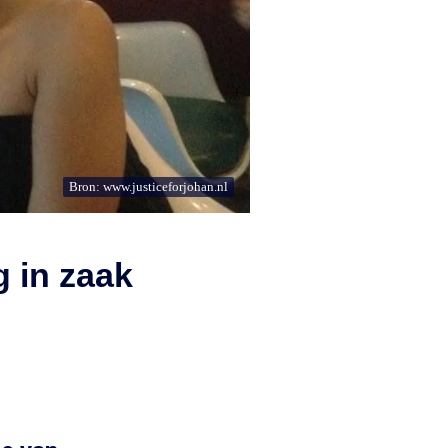
Bron: www.justiceforjohan.nl
g in zaak