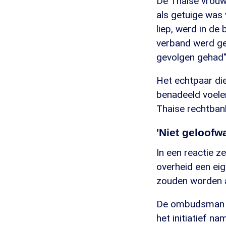
De Thaise vrouw
als getuige was 
liep, werd in de 
verband werd ge
gevolgen gehad
Het echtpaar di
benadeeld voele
Thaise rechtban
'Niet geloofw
In een reactie 
overheid een eig
zouden worden 
De ombudsman vi
het initiatief n