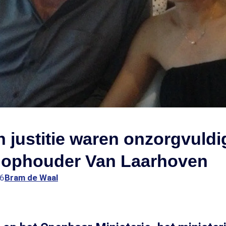
en justitie waren onzorgvuldi
hophouder Van Laarhoven
56
Bram de Waal