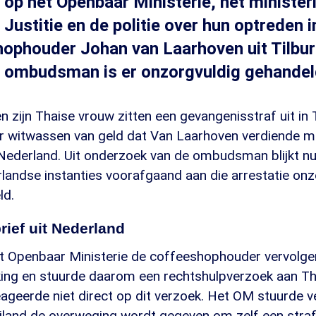
k op het Openbaar Ministerie, het minister
 Justitie en de politie over hun optreden 
ophouder Johan van Laarhoven uit Tilbur
e ombudsman is er onzorgvuldig gehandel
 zijn Thaise vrouw zitten een gevangenisstraf uit in T
r witwassen van geld dat Van Laarhoven verdiende me
Nederland. Uit onderzoek van de ombudsman blijkt nu
landse instanties voorafgaand aan die arrestatie onz
ld.
rief uit Nederland
et Openbaar Ministerie de coffeeshophouder vervolge
king en stuurde daarom een rechtshulpverzoek aan Th
reageerde niet direct op dit verzoek. Het OM stuurde 
iland de overweging wordt gegeven om zelf een strafr