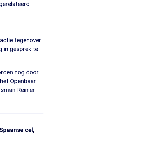
 gerelateerd
eactie tegenover
 in gesprek te
orden nog door
 het Openbaar
udsman Reinier
 Spaanse cel,