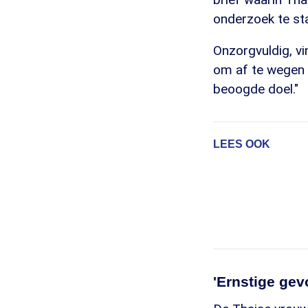
onderzoek te sta
Onzorgvuldig, v
om af te wegen 
beoogde doel."
LEES OOK
'Ernstige gev