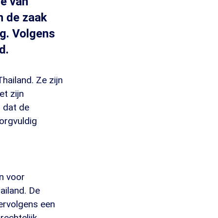
ie van
in de zaak
g. Volgens
d.
hailand. Ze zijn
t zijn
 dat de
orgvuldig
n voor
ailand. De
vervolgens een
echtelijk