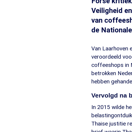
Forse kritie
Veiligheid en
van coffeesh
de National
Van Laarhoven en
veroordeeld voo
coffeeshops in 
betrokken Neder
hebben gehande
Vervolgd na b
In 2015 wilde h
belastingontdui
Thaise justitie 
brief waarin Tha