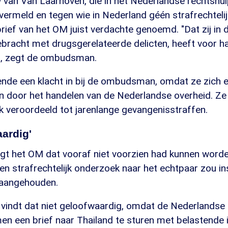
 van Van Laarhoven, die in het Nederlandse rechtshu
vermeld en tegen wie in Nederland géén strafrechteli
brief van het OM juist verdachte genoemd. "Dat zij in d
bracht met drugsgerelateerde delicten, heeft voor ha
", zegt de ombudsman.
ende een klacht in bij de ombudsman, omdat ze zich e
n door het handelen van de Nederlandse overheid. Ze 
k veroordeeld tot jarenlange gevangenisstraffen.
aardig'
zegt het OM dat vooraf niet voorzien had kunnen word
en strafrechtelijk onderzoek naar het echtpaar zou in
aangehouden.
ndt dat niet geloofwaardig, omdat de Nederlandse i
amen een brief naar Thailand te sturen met belastende 