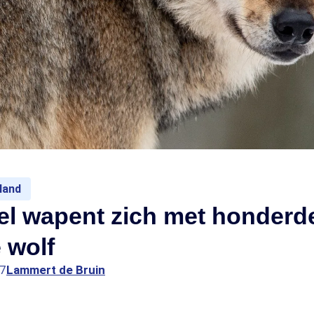
land
el wapent zich met honderd
 wolf
07
Lammert de Bruin