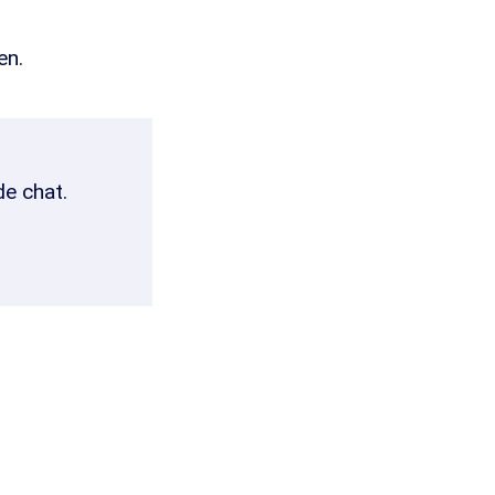
en.
de chat.