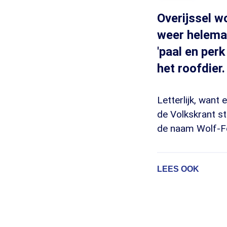
Overijssel wo
weer helemaal
'paal en per
het roofdier.
Letterlijk, want
de Volkskrant s
de naam Wolf-F
LEES OOK