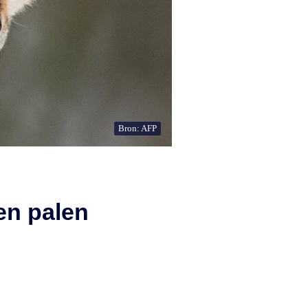
Bron: AFP
en palen