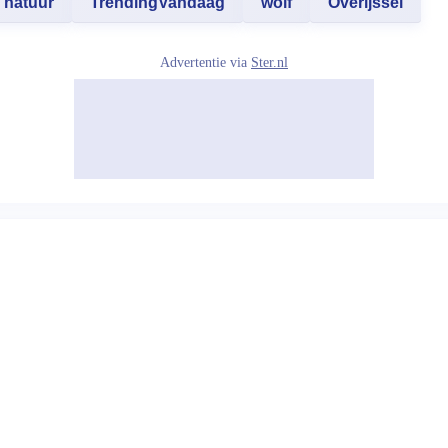
natuur
TrendingVandaag
wolf
Overijssel
Advertentie via
Ster.nl