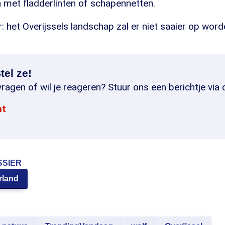
 met fladderlinten of schapennetten.
r: het Overijssels landschap zal er niet saaier op word
tel ze!
ragen of wil je reageren? Stuur ons een berichtje via 
at
SSIER
rland