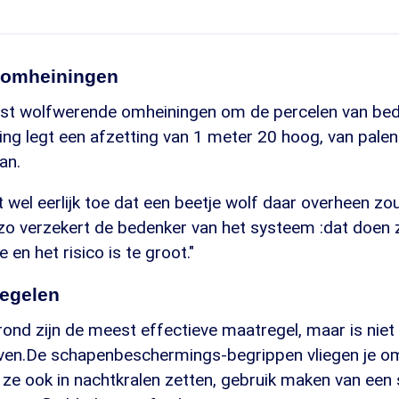
 omheiningen
atst wolfwerende omheiningen om de percelen van be
ng legt een afzetting van 1 meter 20 hoog, van palen
an.
t wel eerlijk toe dat een beetje wolf daar overheen z
zo verzekert de bedenker van het systeem :dat doen z
e en het risico is te groot."
egelen
rond zijn de meest effectieve maatregel, maar is niet
ven.De schapenbeschermings-begrippen vliegen je om
je ze ook in nachtkralen zetten, gebruik maken van e